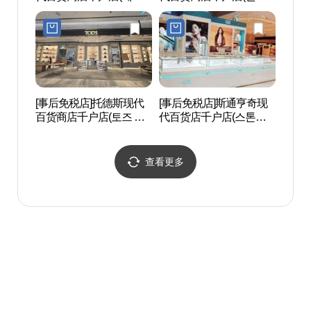
세컨즈 현대백화점 천호
시 현대백화점 천호점)
점)
[事后免税店]托德斯现代
[事后免税店]斯通亨奇现
岩寺生
百货商店千户店(토즈 현
代百货店千户店(스톤헨
공원)
대백화점 천호점)
지 현대백화점 천호점)
查看更多