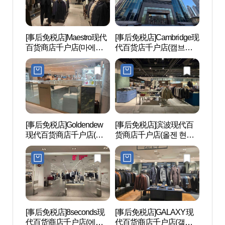
[事后免税店]Maestro现代
[事后免税店]Cambridge现
首尔风
百货商店千户店(마에스
代百货店千户店(캠브리
납동 
트로 현대백화점 천호점)
지 현대백화점 천호점)
[事后免税店]Goldendew
[事后免税店]滨波现代百
千户公
现代百货商店千户店(골
货商店千户店(올젠 현대
든듀 현대백화점 천호점)
백화점 천호점)
[事后免税店]8seconds现
[事后免税店]GALAXY现
广津桥
代百货商店千户店(에잇
代百货商店千户店(갤럭
가)