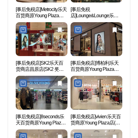
[事后免税店]Metrocity乐天
[事后免税
庆南
百货商原Young Plaza店
店]Lounge&Lounge乐天
립미술
(메트로시티 롯데백화점
百货商店昌原店(루즈앤
영플라자 창원점)
라운지 롯데백화점 창원
점)
[事后免税店]SK2乐天百
[事后免税店]博柏利乐天
昌原之
货商店昌原店(SK2 롯데
百货商原Young Plaza店
백화점 창원점)
(버버리 롯데백화점영플
라자 창원점)
[事后免税店]8seconds乐
[事后免税店]vivien乐天百
CEC
天百货商原Young Plaza
货商原Young Plaza店(비
(CE
店(에잇세컨즈 롯데백화
비안스타킹 롯데백화점
점영플라자 창원점)
영플라자 창원점)