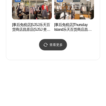
[事后免税店]SJSJ乐天百
[事后免税店]Thursday
余佐川
货商店昌原店(SJSJ 롯데
Island乐天百货商店昌原
(벚꽃
백화점 창원점)
店(써스데이아일랜드 롯
데백화점 창원점)
查看更多