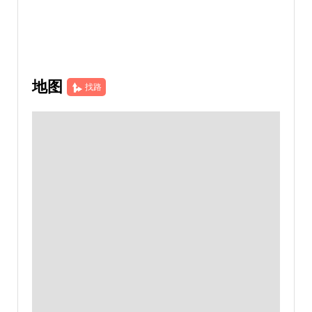
地图
找路