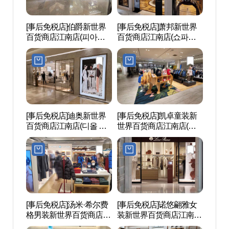
[事后免税店]伯爵新世界
[事后免税店]萧邦新世界
MARQ
百货商店江南店(피아제
百货商店江南店(쇼파드
SPA
신세계백화점 강남점)
신세계백화점 강남점)
[事后免税店]迪奥新世界
[事后免税店]凯卓童装新
三岛(s
百货商店江南店(디올 신
世界百货商店江南店(겐
세계백화점 강남점)
조키즈 신세계백화점 강
남점)
[事后免税店]汤米·希尔费
[事后免税店]诺悠翩雅女
盘浦
格男装新世界百货商店江
装新世界百货商店江南店
（반
南店(타미힐피거남성 신
(로로피아나 여성 신세계
장）