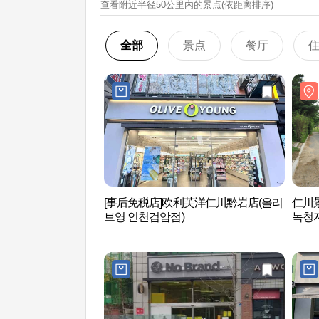
查看附近半径50公里內的景点(依距离排序)
全部
景点
餐厅
[事后免税店]欧利芙洋仁川黔岩店(올리
仁川
브영 인천검암점)
녹청자