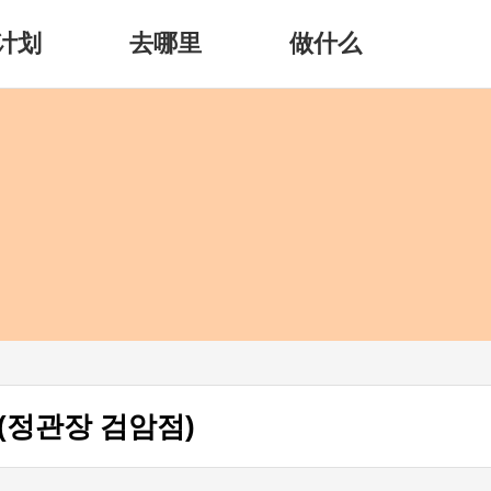
计划
去哪里
做什么
(정관장 검암점)