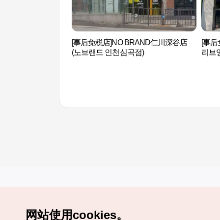
[事后免税店]NO BRAND仁川深谷店
[事
(노브랜드 인천심곡점)
리브
网站使用cookies。