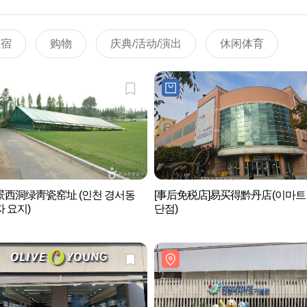
住宿
购物
庆典/活动/演出
休闲体育
景西洞绿靑瓷窑址 (인천 경서동
[事后免税店]易买得黔丹店(이마트
 요지)
단점)