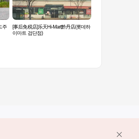
드주
[事后免税店]乐天Hi-Mart黔丹店(롯데하
青罗SPAREX 청라
이마트 검단점)
其他相关网站