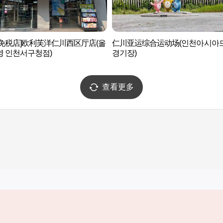
后免税店]欧利芙洋仁川西区厅店(올
仁川亚运综合运动场(인천아시아
영 인천서구청점)
경기장)
查看更多
实用信息
服务