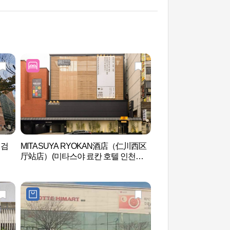
 검
MITASUYA RYOKAN酒店（仁川西区
仁川景西洞绿靑瓷窑址
厅站店）(미타스야 료칸 호텔 인천서
녹청자 요지)
구청역점)