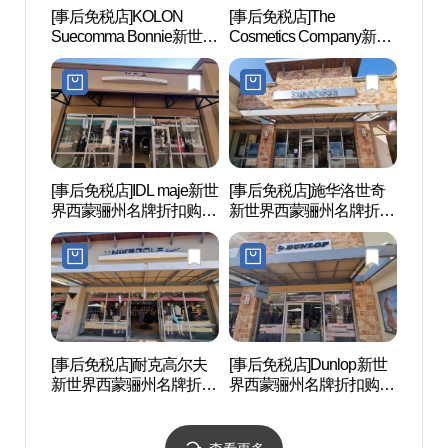
[事后免税店]KOLON
[事后免税店]The
骊州博
Suecomma Bonnie新世界
Cosmetics Company新世
西蒙骊州名牌折扣购物中
界西蒙骊州名牌折扣购物
心(슈콤마보니 신세계사
中心(더 코스메틱 컴퍼니
이먼프리미엄아울렛 여
스토어 신세계사이먼프
주점)
리미엄아울렛 여주점)
[事后免税店]IDL maje新世
[事后免税店]施华洛世奇
神勒寺
界西蒙骊州名牌折扣购物
新世界西蒙骊州名牌折扣
광지)
中心(마쥬 신세계사이먼
购物中心(스와로브스키
프리미엄아울렛 여주점)
신세계사이먼프리미엄아
울렛 여주점)
[事后免税店]耐克高尔夫
[事后免税店]Dunlop新世
神勒寺
新世界西蒙骊州名牌折扣
界西蒙骊州名牌折扣购物
주)
购物中心(나이키골프 신
中心(던롭 신세계사이먼
세계사이먼프리미엄아울
프리미엄아울렛 여주점)
렛 여주점)