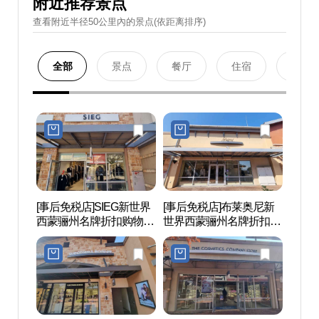
附近推荐景点
查看附近半径50公里內的景点(依距离排序)
全部
景点
餐厅
住宿
购物
[事后免税店]SIEG新世界
[事后免税店]布莱奥尼新
明成皇
西蒙骊州名牌折扣购物中
世界西蒙骊州名牌折扣购
생가)
心(지이크 신세계사이먼
物中心(브리오니 신세계
프리미엄아울렛 여주점)
사이먼프리미엄아울렛
여주점)