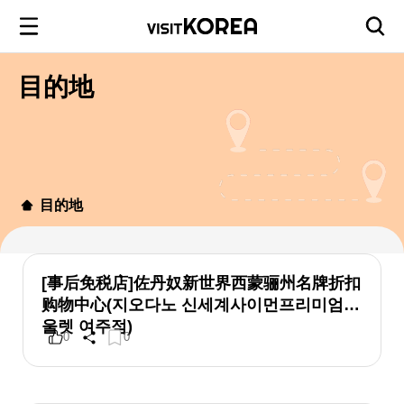
目的地
目的地
[事后免税店]佐丹奴新世界西蒙骊州名牌折扣
购物中心(지오다노 신세계사이먼프리미엄아
울렛 여주점)
0
0