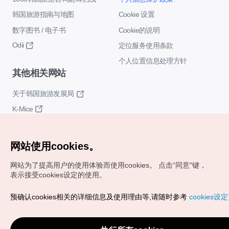
韩国旅游指南与地图
Cookie 设置
数字图书 / 电子书
Cookie的说明
Odii
定位服务使用条款
个人位置信息处理方针
其他相关网站
关于韩国旅游发展局
K-Mice
网站使用cookies。
网站为了提高用户的使用体验而使用cookies。
点击“同意"键，
表示接受cookies设定的使用。
Copyrights (c) 韩国旅游发展局版权所有
预确认cookies相关的详细信息及使用理由等,请随时参考
cookies设
如有相关疑问或建议，欢迎来信。
VISITKOREA官方邮箱
chnsim@knto.or.kr