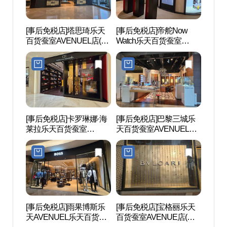
[事后免税店]塔思琦乐天
[事后免税店]帝舵Now
乐天
百货蚕室AVENUEL店(타
Watch乐天百货蚕室
物中
사키 롯데백화점 잠실 에
AVENUE店(튜더 나우워
데월
비뉴엘점)
치 롯데백화점 잠실 에비
뉴엘점)
[事后免税店]卡罗琳娜·海
[事后免税店]巴黎三城乐
首尔K
莱拉乐天百货蚕室
天百货蚕室AVENUEL店
서울
AVENUEL店(CH 캐롤리
(파리미키 롯데백화점 잠
나 헤레라 롯데백화점 잠
실 에비뉴엘점)
실 에비뉴엘점)
[事后免税店]雨果博斯乐
[事后免税店]宝格丽乐天
松理团
天AVENUEL乐天百货蚕
百货蚕室AVENUE店(불