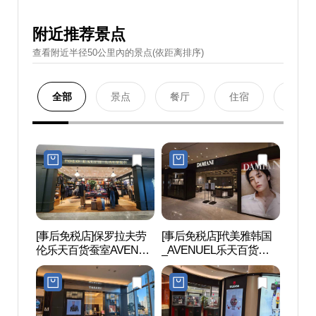
附近推荐景点
查看附近半径50公里內的景点(依距离排序)
全部
景点
餐厅
住宿
购物
[事后免税店]保罗拉夫劳
[事后免税店]玳美雅韩国
乐天世
伦乐天百货蚕室AVENUE
_AVENUEL乐天百货蚕室
롯데
店(폴로랄프로렌 롯데백
AVENUEL店(다미아니 롯
이
화점 잠실 에비뉴엘점)
데백화점 잠실 에비뉴엘
점)