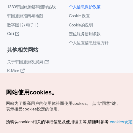
1330韩国旅游咨询翻译热线
个人信息保护政策
韩国旅游指南与地图
Cookie 设置
数字图书 / 电子书
Cookie的说明
Odii
定位服务使用条款
个人位置信息处理方针
其他相关网站
关于韩国旅游发展局
K-Mice
网站使用cookies。
网站为了提高用户的使用体验而使用cookies。
点击“同意"键，
表示接受cookies设定的使用。
Copyrights (c) 韩国旅游发展局版权所有
预确认cookies相关的详细信息及使用理由等,请随时参考
cookies设
如有相关疑问或建议，欢迎来信。
VISITKOREA官方邮箱