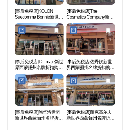
[事后免税店]KOLON
[事后免税店]The
骊州博
Suecomma Bonnie新世界
Cosmetics Company新世
西蒙骊州名牌折扣购物中
界西蒙骊州名牌折扣购物
心(슈콤마보니 신세계사
中心(더 코스메틱 컴퍼니
이먼프리미엄아울렛 여
스토어 신세계사이먼프
주점)
리미엄아울렛 여주점)
[事后免税店]IDL maje新世
[事后免税店]佐丹奴新世
神勒寺
界西蒙骊州名牌折扣购物
界西蒙骊州名牌折扣购物
광지)
中心(마쥬 신세계사이먼
中心(지오다노 신세계사
프리미엄아울렛 여주점)
이먼프리미엄아울렛 여
주점)
[事后免税店]施华洛世奇
[事后免税店]耐克高尔夫
神勒寺
新世界西蒙骊州名牌折扣
新世界西蒙骊州名牌折扣
주)
购物中心(스와로브스키
购物中心(나이키골프 신
신세계사이먼프리미엄아
세계사이먼프리미엄아울