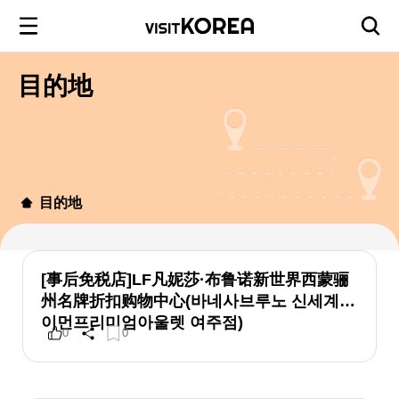
目的地
目的地
[事后免税店]LF凡妮莎·布鲁诺新世界西蒙骊
州名牌折扣购物中心(바네사브루노 신세계사
이먼프리미엄아울렛 여주점)
0
0