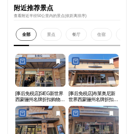
附近推荐景点
查看附近半径50公里內的景点(依距离排序)
全部
景点
餐厅
住宿
购物
[事后免税店]SIEG新世界
[事后免税店]布莱奥尼新
明成皇
西蒙骊州名牌折扣购物中
世界西蒙骊州名牌折扣购
생가)
心(지이크 신세계사이먼
物中心(브리오니 신세계
프리미엄아울렛 여주점)
사이먼프리미엄아울렛
여주점)