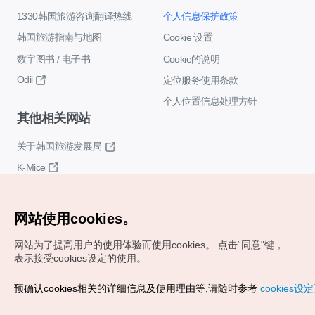
1330韩国旅游咨询翻译热线
个人信息保护政策
韩国旅游指南与地图
Cookie 设置
数字图书 / 电子书
Cookie的说明
Odii
定位服务使用条款
个人位置信息处理方针
其他相关网站
关于韩国旅游发展局
K-Mice
网站使用cookies。
网站为了提高用户的使用体验而使用cookies。
点击“同意"键，
表示接受cookies设定的使用。
Copyrights (c) 韩国旅游发展局版权所有
预确认cookies相关的详细信息及使用理由等,请随时参考
cookies设
如有相关疑问或建议，欢迎来信。
VISITKOREA官方邮箱