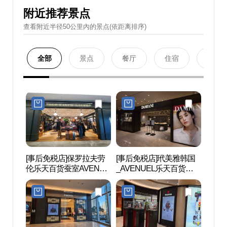
附近推荐景点
查看附近半径50公里內的景点(依距离排序)
全部
景点
餐厅
住宿
购物
[事后免税店]保罗拉夫劳
[事后免税店]玳美雅韩国
乐天世
伦乐天百货蚕室AVENUE
_AVENUEL乐天百货蚕室
롯데
店(폴로랄프로렌 롯데백
AVENUEL店(다미아니 롯
이
화점 잠실 에비뉴엘점)
데백화점 잠실 에비뉴엘
점)