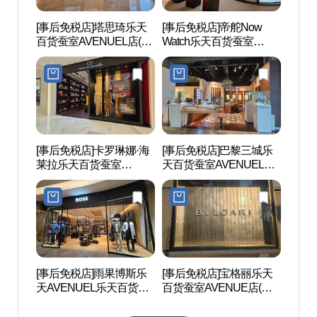
[事后免税店]塔思琦乐天
[事后免税店]帝舵Now
乐天
百货蚕室AVENUEL店(타
Watch乐天百货蚕室
物中
사키 롯데백화점 잠실 에
AVENUE店(튜더 나우워
데월
비뉴엘점)
치 롯데백화점 잠실 에비
뉴엘점)
[事后免税店]卡罗琳娜·海
[事后免税店]巴黎三城乐
首尔K
莱拉乐天百货蚕室
天百货蚕室AVENUEL店
서울
AVENUEL店(CH 캐롤리
(파리미키 롯데백화점 잠
나 헤레라 롯데백화점 잠
실 에비뉴엘점)
실 에비뉴엘점)
[事后免税店]雨果博斯乐
[事后免税店]宝格丽乐天
松理团
天AVENUEL乐天百货蚕
百货蚕室AVENUE店(불
室AVENUEL店(휴고보스
가리 롯데백화점 잠실 에
롯데백화점 잠실 에비뉴
비뉴엘점)