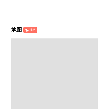
地图
找路