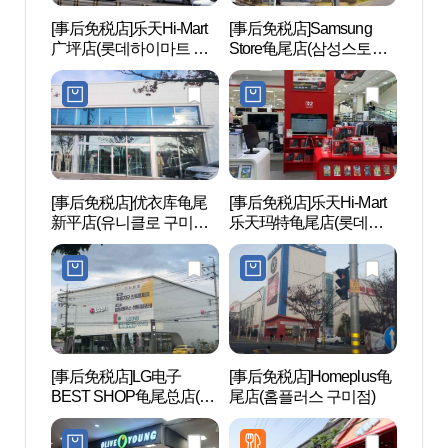
[事后免税店]乐天Hi-Mart
[事后免税店]Samsung
朴正
广坪店(롯데하이마트 광
Store龟尾店(삼성스토어
대통령
평점)
구미)
[事后免税店]优衣库龟尾
[事后免税店]乐天Hi-Mart
金乌山
新平店(유니클로 구미신
乐天玛特龟尾店(롯데하
도립공
평점)
이마트 구미롯데마트점)
[事后免税店]LG电子
[事后免税店]Homeplus龟
药师
BEST SHOP龟尾总店(LG
尾店(홈플러스 구미점)
(구미
전자 베스트샵 구미본점)