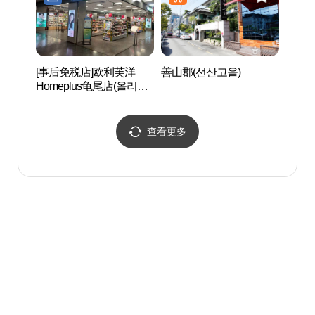
[事后免税店]欧利芙洋
善山郡(선산고을)
国立漆
Homeplus龟尾店(올리브
립칠곡
영 홈플러스구미점)
查看更多