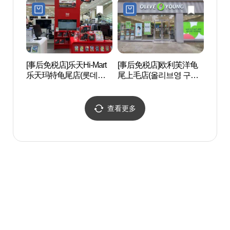
[事后免税店]乐天Hi-Mart
[事后免税店]欧利芙洋龟
国立漆
乐天玛特龟尾店(롯데하
尾上毛店(올리브영 구미
립칠곡
이마트 구미롯데마트점)
상모점)
查看更多