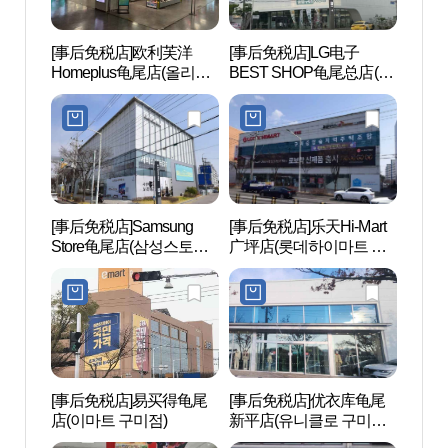
[事后免税店]欧利芙洋
[事后免税店]LG电子
朴正
Homeplus龟尾店(올리브
BEST SHOP龟尾总店(LG
대통령
영 홈플러스구미점)
전자 베스트샵 구미본점)
[事后免税店]Samsung
[事后免税店]乐天Hi-Mart
金乌山
Store龟尾店(삼성스토어
广坪店(롯데하이마트 광
도립공
구미)
평점)
[事后免税店]易买得龟尾
[事后免税店]优衣库龟尾
海云
店(이마트 구미점)
新平店(유니클로 구미신
(구미
평점)