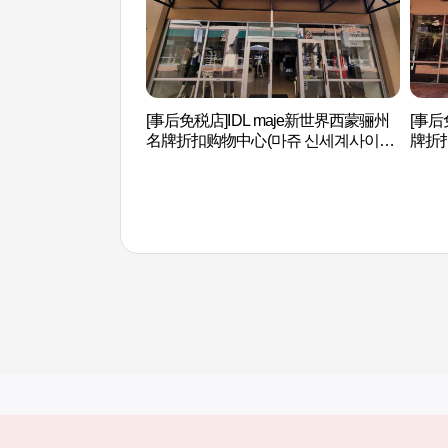
[事后免税店]IDL maje新世界西蒙骊州
[事
名牌折扣购物中心(마쥬 신세계사이먼
牌折
프리미엄아울렛 여주점)
먼프