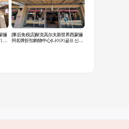
蒙骊
[事后免税店]耐克高尔夫新世界西蒙骊
神勒寺观光地 (신륵
 신
州名牌折扣购物中心(나이키골프 신세
)
계사이먼프리미엄아울렛 여주점)
其他相关网站