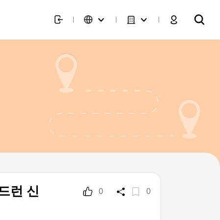
드런 신
0
0