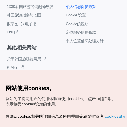
1330韩国旅游咨询翻译热线
个人信息保护政策
韩国旅游指南与地图
Cookie 设置
数字图书 / 电子书
Cookie的说明
Odii
定位服务使用条款
个人位置信息处理方针
其他相关网站
关于韩国旅游发展局
K-Mice
网站使用cookies。
网站为了提高用户的使用体验而使用cookies。
点击“同意"键，
表示接受cookies设定的使用。
Copyrights (c) 韩国旅游发展局版权所有
预确认cookies相关的详细信息及使用理由等,请随时参考
cookies设
如有相关疑问或建议，欢迎来信。
VISITKOREA官方邮箱