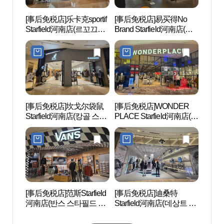
[事后免税店]乐卡克sportif
[事后免税店]易买得No
现代
Starfield河南店(르꼬끄스
Brand Starfield河南店(노
店 (
포르티브 스타필드 하남
브랜드 스타필드 하남점)
남)
점)
[事后免税店]坎戈尔袋鼠
[事后免税店]WONDER
PRA
Starfield河南店(캉골 스타
PLACE Starfield河南店(원
라움
필드 하남점)
더플레이스 스타필드 하
남점)
[事后免税店]范斯Starfield
[事后免税店]迪桑特
Arac
河南店(반스 스타필드 하
Starfield河南店(데상트 스
弼蜘蛛
남점)
타필드 하남점)
피아 
미박물