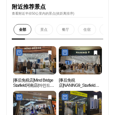
附近推荐景点
查看附近半径50公里內的景点(依距离排序)
全部
景点
餐厅
住宿
购物
[事后免税店]Mind Bridge
[事后免税
Aqu
Starfield河南店(마인드브
店]NANING9_Starfield河
드 하
릿지 스타필드 하남점)
南店(난닝구 스타필드 하
남점)