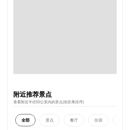
附近推荐景点
查看附近半径50公里內的景点(依距离排序)
全部
景点
餐厅
住宿
购物