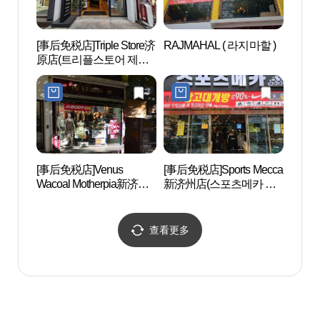
[事后免税店]Triple Store济
RAJMAHAL ( 라지마할 )
汉拿
原店(트리플스토어 제원
원）
점)
[事后免税店]Venus
[事后免税店]Sports Mecca
龙头
Wacoal Motherpia新济州
新济州店(스포츠메카 신
해수
特别自治道店(비너스 와
제주점)
코루 마더피아 신제주특
별자치도점)
查看更多