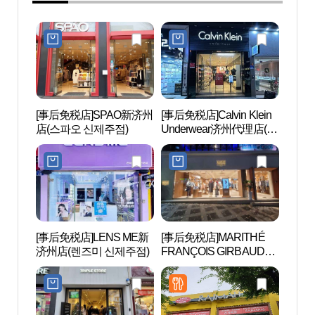
[事后免税店]SPAO新济州
[事后免税店]Calvin Klein
VIP
店(스파오 신제주점)
Underwear济州代理店(캘
과)
빈클라인언더웨어 제주
대리점)
[事后免税店]LENS ME新
[事后免税店]MARITHÉ
Nex
济州店(렌즈미 신제주점)
FRANÇOIS GIRBAUD新
슨컴
济州店(마리떼프랑스와
저버 신제주점)