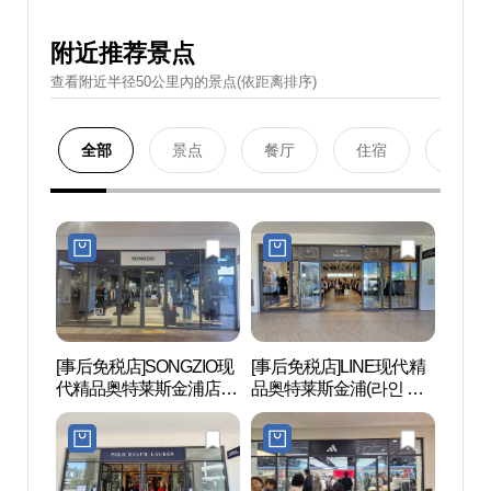
附近推荐景点
查看附近半径50公里內的景点(依距离排序)
全部
景点
餐厅
住宿
购物
[事后免税店]SONGZIO现
[事后免税店]LINE现代精
护国忠
代精品奥特莱斯金浦店
品奥特莱斯金浦(라인 현
혼위령
(송지오 현대프리미엄아
대프리미엄아울렛 김포
울렛 김포점)
점)