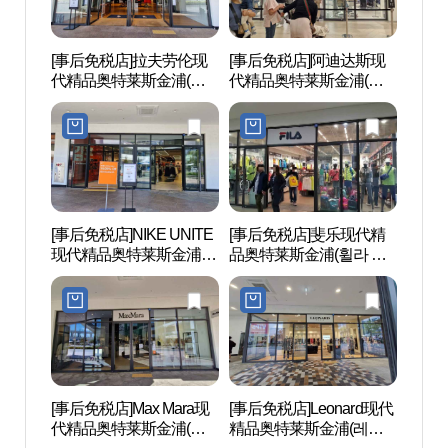
[事后免税店]拉夫劳伦现
[事后免税店]阿迪达斯现
江西
代精品奥特莱斯金浦(폴
代精品奥特莱斯金浦(아
공원)
로랄프로렌 현대프리미
디다스 현대프리미엄아
엄아울렛 김포점)
울렛 김포점)
[事后免税店]NIKE UNITE
[事后免税店]斐乐现代精
幸州外
现代精品奥特莱斯金浦店
品奥特莱斯金浦(휠라 현
동 장
(나이키유나이트 현대프
대프리미엄아울렛 김포
리미엄아울렛 김포점)
점)
[事后免税店]Max Mara现
[事后免税店]Leonard现代
幸州山
代精品奥特莱斯金浦(막
精品奥特莱斯金浦(레오