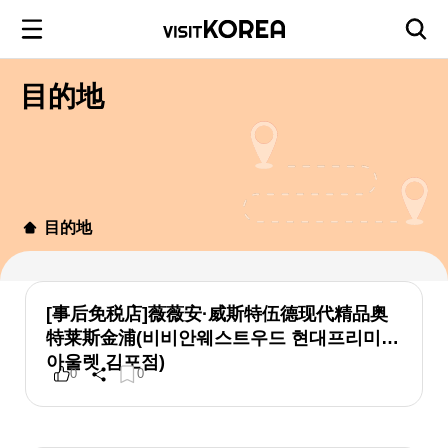
目的地
目的地
[事后免税店]薇薇安·威斯特伍德现代精品奥
特莱斯金浦(비비안웨스트우드 현대프리미엄
아울렛 김포점)
0
0