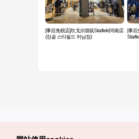
[事后免税店]坎戈尔袋鼠Starfield河南店
[事后
(캉골 스타필드 하남점)
Sta
하남점