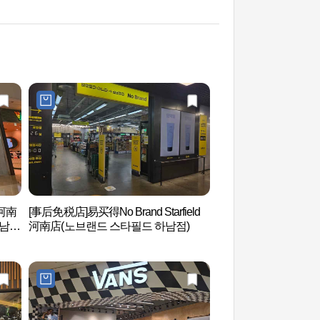
d河南
[事后免税店]易买得No Brand Starfield
Aquafield河南（
남
河南店(노브랜드 스타필드 하남점)