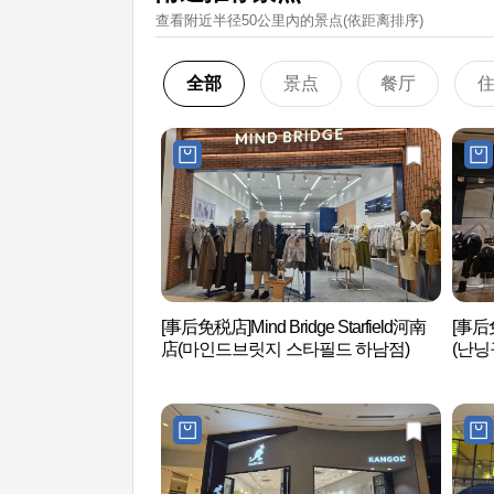
查看附近半径50公里內的景点(依距离排序)
全部
景点
餐厅
[事后免税店]Mind Bridge Starfield河南
[事后免
店(마인드브릿지 스타필드 하남점)
(난닝