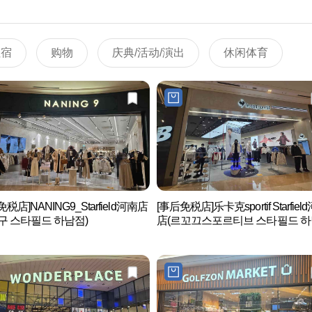
住宿
购物
庆典/活动/演出
休闲体育
税店]NANING9_Starfield河南店
[事后免税店]乐卡克sportif Starfiel
구 스타필드 하남점)
店(르꼬끄스포르티브 스타필드 하
점)