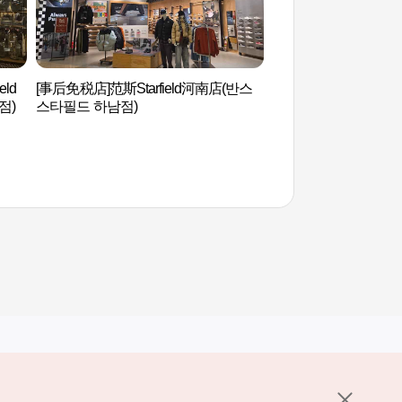
eld
[事后免税店]范斯Starfield河南店(반스
PRAUM乐器博物
점)
스타필드 하남점)
관）
其他相关网站