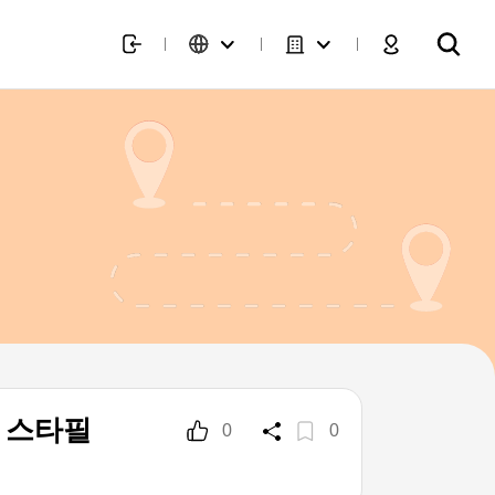
이 스타필
0
0