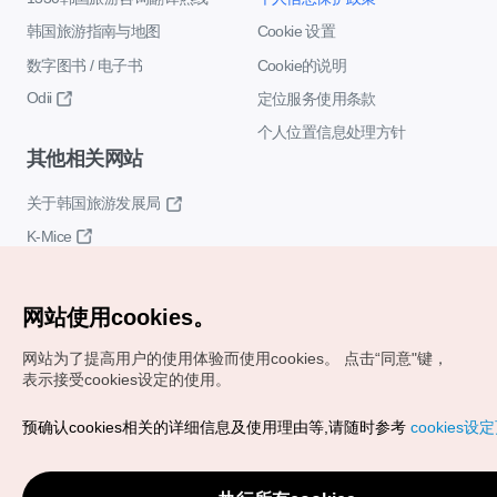
韩国旅游指南与地图
Cookie 设置
数字图书 / 电子书
Cookie的说明
Odii
定位服务使用条款
个人位置信息处理方针
其他相关网站
关于韩国旅游发展局
K-Mice
网站使用cookies。
网站为了提高用户的使用体验而使用cookies。
点击“同意"键，
表示接受cookies设定的使用。
Copyrights (c) 韩国旅游发展局版权所有
预确认cookies相关的详细信息及使用理由等,请随时参考
cookies设
如有相关疑问或建议，欢迎来信。
VISITKOREA官方邮箱
chnsim@knto.or.kr