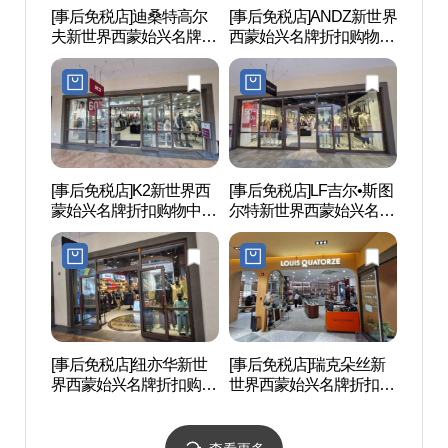
[事后免税店]迪桑特高尔
[事后免税店]ANDZ新世界
苏莱
夫新世界西蒙始兴名牌折
西蒙始兴名牌折扣购物中
포구 
扣购物中心(데상트골프
心(앤드지 신세계사이먼
신세계사이먼프리미엄아
프리미엄아울렛 시흥점)
울렛 시흥점)
[事后免税店]K2新世界西
[事后免税店]LF吉尔•斯图
常松
蒙始兴名牌折扣购物中心
尔特新世界西蒙始兴名牌
원）
(K2 신세계사이먼프리미
折扣购物中心(질스튜어
엄아울렛 시흥점)
트 신세계사이먼프리미
엄아울렛 시흥점)
[事后免税店]纽亦华新世
[事后免税店]瑞克朵丝新
玉钩
界西蒙始兴名牌折扣购物
世界西蒙始兴名牌折扣购
中心(뉴에라 신세계사이
物中心(루이까또즈 신세
먼프리미엄아울렛 시흥
계사이먼프리미엄아울렛
점)
시흥점)