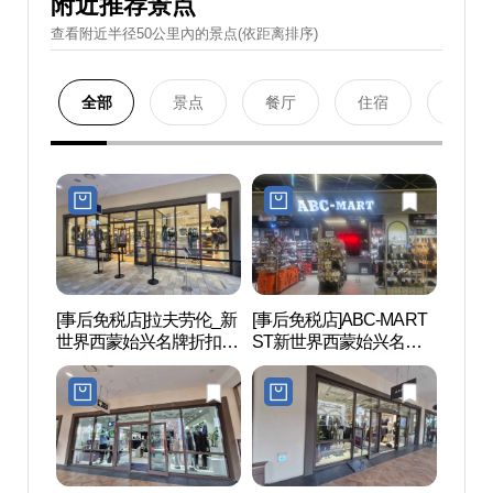
附近推荐景点
查看附近半径50公里內的景点(依距离排序)
全部
景点
餐厅
住宿
购物
[事后免税店]拉夫劳伦_新
[事后免税店]ABC-MART
月岬浦
世界西蒙始兴名牌折扣购
ST新世界西蒙始兴名牌
物中心(폴로랄프로렌 신
折扣购物中心(ABC마트
세계사이먼프리미엄아울
ST 신세계사이먼프리미
렛 시흥점)
엄아울렛 시흥점)