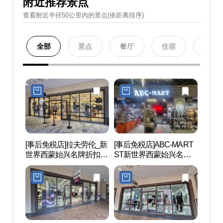
附近推荐景点
查看附近半径50公里內的景点(依距离排序)
全部
景点
餐厅
住宿
购物
[事后免税店]拉夫劳伦_新
[事后免税店]ABC-MART
月岬浦
世界西蒙始兴名牌折扣购
ST新世界西蒙始兴名牌
物中心(폴로랄프로렌 신
折扣购物中心(ABC마트
세계사이먼프리미엄아울
ST 신세계사이먼프리미
렛 시흥점)
엄아울렛 시흥점)