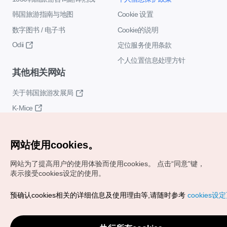
韩国旅游指南与地图
Cookie 设置
数字图书 / 电子书
Cookie的说明
Odii
定位服务使用条款
个人位置信息处理方针
其他相关网站
关于韩国旅游发展局
K-Mice
网站使用cookies。
网站为了提高用户的使用体验而使用cookies。
点击“同意"键，
表示接受cookies设定的使用。
Copyrights (c) 韩国旅游发展局版权所有
预确认cookies相关的详细信息及使用理由等,请随时参考
cookies设
如有相关疑问或建议，欢迎来信。
VISITKOREA官方邮箱
chnsim@knto.or.kr