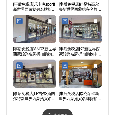
[事后免税店]乐卡克sportif
[事后免税店]迪桑特高尔
苏莱
新世界西蒙始兴名牌折扣
夫新世界西蒙始兴名牌折
포구 
购物中心(르꼬끄스포르
扣购物中心(데상트골프
티브 신세계사이먼프리
신세계사이먼프리미엄아
미엄아울렛 시흥점)
울렛 시흥점)
[事后免税店]ANDZ新世界
[事后免税店]K2新世界西
常松
西蒙始兴名牌折扣购物中
蒙始兴名牌折扣购物中心
원）
心(앤드지 신세계사이먼
(K2 신세계사이먼프리미
프리미엄아울렛 시흥점)
엄아울렛 시흥점)
[事后免税店]LF吉尔•斯图
[事后免税店]瑞克朵丝新
玉钩
尔特新世界西蒙始兴名牌
世界西蒙始兴名牌折扣购
折扣购物中心(질스튜어
物中心(루이까또즈 신세
트 신세계사이먼프리미
계사이먼프리미엄아울렛
엄아울렛 시흥점)
시흥점)