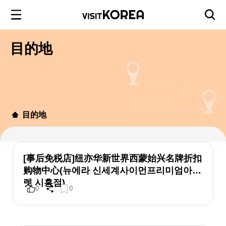
目的地
目的地
[事后免税店]纽亦华新世界西蒙始兴名牌折扣
购物中心(뉴에라 신세계사이먼프리미엄아울
렛 시흥점)
0
0