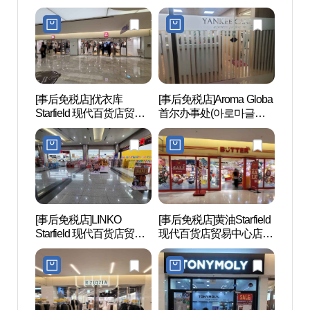
中心店(비비안 스타필드
필드 코엑스몰점)
코엑스몰점)
[事后免税店]优衣库
[事后免税店]Aroma Globa
COE
Starfield 现代百货店贸易
首尔办事处(아로마글로
쿠아리
中心店(유니클로 스타필
바 서울사무소)
드 코엑스몰점)
[事后免税店]LINKO
[事后免税店]黄油Starfield
韩国
Starfield 现代百货店贸易
现代百货店贸易中心店
(CO
中心店(링코 스타필드 코
(버터 스타필드 코엑스몰
터(코
엑스몰점)
점)