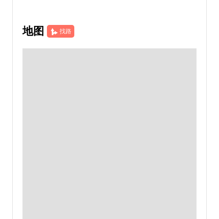
地图
找路