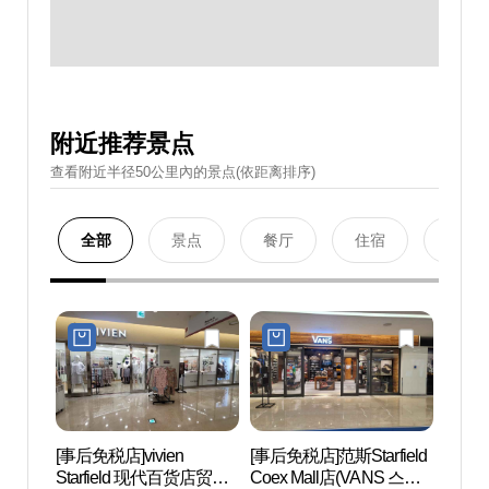
附近推荐景点
查看附近半径50公里內的景点(依距离排序)
全部
景点
餐厅
住宿
购物
[事后免税店]vivien
[事后免税店]范斯Starfield
Ktow
Starfield 现代百货店贸易
Coex Mall店(VANS 스타
포유 