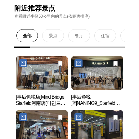
附近推荐景点
查看附近半径50公里內的景点(依距离排序)
全部
景点
餐厅
住宿
购物
[事后免税店]Mind Bridge
[事后免税
Aqu
Starfield河南店(마인드브
店]NANING9_Starfield河
드 하
릿지 스타필드 하남점)
南店(난닝구 스타필드 하
남점)