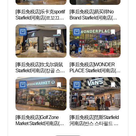
[事后免税店]乐卡克sportif
[事后免税店]易买得No
现代
Starfield河南店(르꼬끄스
Brand Starfield河南店(노
店 (
포르티브 스타필드 하남
브랜드 스타필드 하남점)
남)
점)
[事后免税店]坎戈尔袋鼠
[事后免税店]WONDER
PRA
Starfield河南店(캉골 스타
PLACE Starfield河南店(원
라움
필드 하남점)
더플레이스 스타필드 하
남점)
[事后免税店]Golf Zone
[事后免税店]范斯Starfield
Arac
Market Starfield河南店(골
河南店(반스 스타필드 하
弼蜘蛛
프존마켓 스타필드 하남
남점)
피아 
점)
미박물