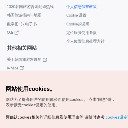
1330韩国旅游咨询翻译热线
个人信息保护政策
韩国旅游指南与地图
Cookie 设置
数字图书 / 电子书
Cookie的说明
Odii
定位服务使用条款
个人位置信息处理方针
其他相关网站
关于韩国旅游发展局
K-Mice
网站使用cookies。
网站为了提高用户的使用体验而使用cookies。
点击“同意"键，
表示接受cookies设定的使用。
Copyrights (c) 韩国旅游发展局版权所有
预确认cookies相关的详细信息及使用理由等,请随时参考
cookies设
如有相关疑问或建议，欢迎来信。
VISITKOREA官方邮箱