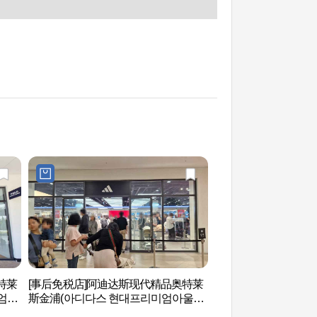
特莱
[事后免税店]阿迪达斯现代精品奥特莱
护国忠魂慰灵碑 (호
엄아
斯金浦(아디다스 현대프리미엄아울렛
김포점)