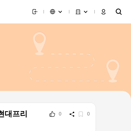
현대프리
0
0