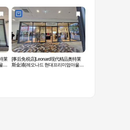
奥特莱
[事后免税店]Leonard现代精品奥特莱
幸州外洞鳗鱼村 (행
울렛
斯金浦(레오나드 현대프리미엄아울렛
김포점)