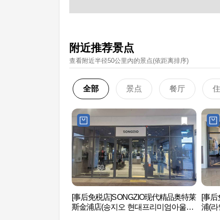
附近推荐景点
查看附近半径50公里內的景点(依距离排序)
全部
景点
餐厅
[事后免税店]SONGZIO现代精品奥特莱
[事后
斯金浦店(송지오 현대프리미엄아울렛
浦(라
김포점)