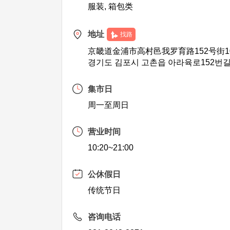
服装, 箱包类
地址
找路
京畿道金浦市高村邑我罗育路152号街10
경기도 김포시 고촌읍 아라육로152번길 
集市日
周一至周日
营业时间
10:20~21:00
公休假日
传统节日
咨询电话