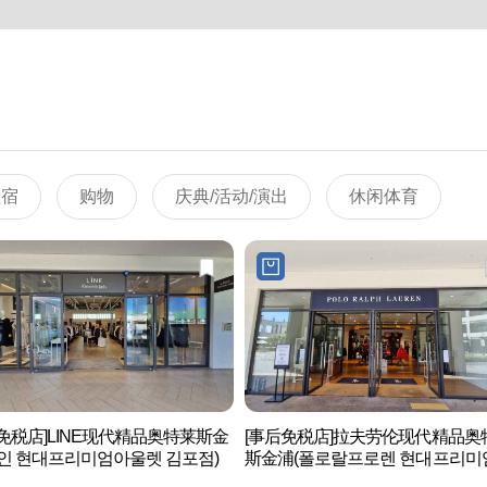
住宿
购物
庆典/活动/演出
休闲体育
免税店]LINE现代精品奥特莱斯金
[事后免税店]拉夫劳伦现代精品奥
인 현대프리미엄아울렛 김포점)
斯金浦(폴로랄프로렌 현대프리미
울렛 김포점)