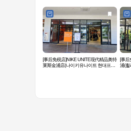
[事后免税店]NIKE UNITE现代精品奥特
[事
莱斯金浦店(나이키유나이트 현대프리
浦(휠
미엄아울렛 김포점)