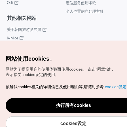
Odii
定位服务使用条款
个人位置信息处理方针
其他相关网站
关于韩国旅游发展局
K-Mice
网站使用cookies。
网站为了提高用户的使用体验而使用cookies。
点击“同意"键，
表示接受cookies设定的使用。
Copyrights (c) 韩国旅游发展局版权所有
预确认cookies相关的详细信息及使用理由等,请随时参考
cookies设
如有相关疑问或建议，欢迎来信。
VISITKOREA官方邮箱
chnsim@knto.or.kr
执行所有cookies
cookies设定