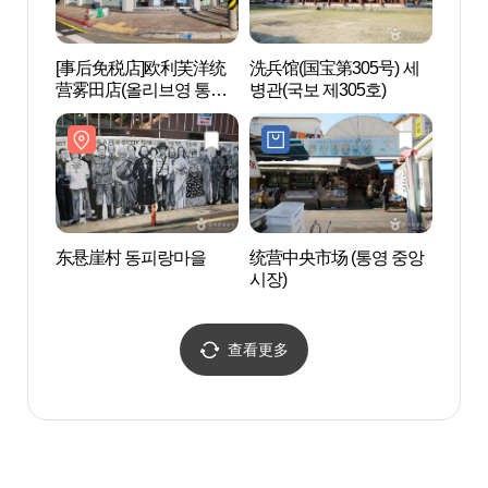
[事后免税店]欧利芙洋统
洗兵馆(国宝第305号) 세
江口岸
营雾田店(올리브영 통영
병관(국보 제305호)
무전점)
东悬崖村 동피랑마을
统营中央市场 (통영 중앙
DIP
시장)
查看更多