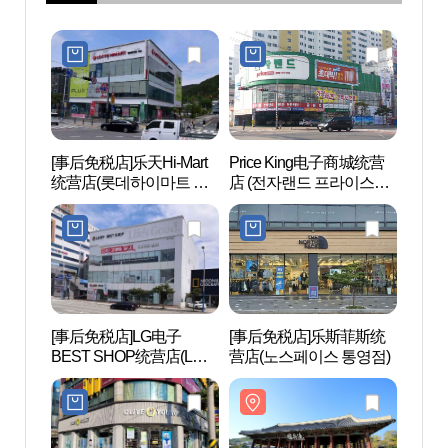
[事后免税店]乐天Hi-Mart
Price King电子商城统营
洗兵馆
统营店(롯데하이마트 통
店 (전자랜드 프라이스킹
병관(
영점)
통영점)
[事后免税店]LG电子
[事后免税店]乐斯菲斯统
统营
BEST SHOP统营店(LG전
营店(노스페이스 통영점)
항 꿀
자 베스트샵 통영점)