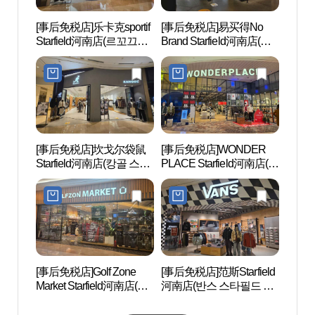
[事后免税店]乐卡克sportif
[事后免税店]易买得No
现代
Starfield河南店(르꼬끄스
Brand Starfield河南店(노
店 (
포르티브 스타필드 하남
브랜드 스타필드 하남점)
남)
점)
[事后免税店]坎戈尔袋鼠
[事后免税店]WONDER
PRA
Starfield河南店(캉골 스타
PLACE Starfield河南店(원
라움
필드 하남점)
더플레이스 스타필드 하
남점)
[事后免税店]Golf Zone
[事后免税店]范斯Starfield
Arac
Market Starfield河南店(골
河南店(반스 스타필드 하
弼蜘蛛
프존마켓 스타필드 하남
남점)
피아 
점)
미박물