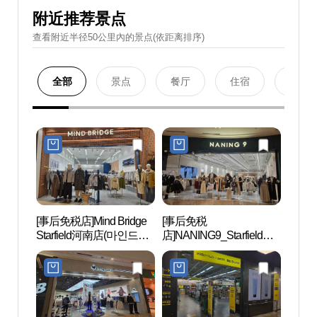
附近推荐景点
查看附近半径50公里內的景点(依距离排序)
全部
景点
餐厅
住宿
购物
[事后免税店]Mind Bridge
[事后免税
Aqu
Starfield河南店(마인드브
店]NANING9_Starfield河
드 하
릿지 스타필드 하남점)
南店(난닝구 스타필드 하
남점)