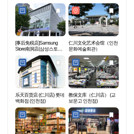
어 센트럴 프라자 호텔
늑호텔 인천구월점)
[事后免税店]Samsung
仁川文化艺术会馆（인천
仁川
Store南洞店(삼성스토어
문화예술회관）
杯竞
남동)
장인
乐天百货店 (仁川店) 롯데
教保文库（仁川店） (교
仁川
백화점 (인천점)
보문고 인천점)
부평