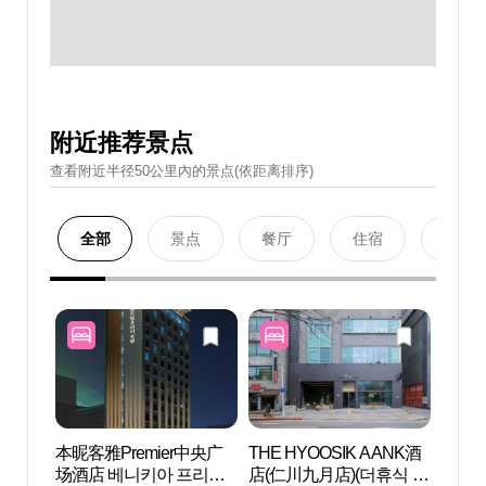
附近推荐景点
查看附近半径50公里內的景点(依距离排序)
全部
景点
餐厅
住宿
购物
本昵客雅Premier中央广
THE HYOOSIK AANK酒
仁川
场酒店 베니키아 프리미
店(仁川九月店)(더휴식 아
문화