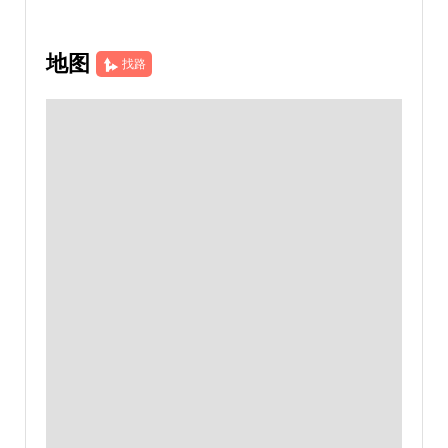
地图
找路