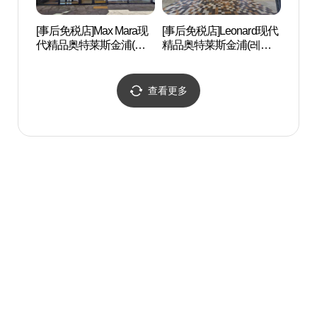
[事后免税店]Max Mara现
[事后免税店]Leonard现代
幸州山
代精品奥特莱斯金浦(막
精品奥特莱斯金浦(레오
스마라 현대프리미엄아
나드 현대프리미엄아울
울렛 김포점)
렛 김포점)
查看更多