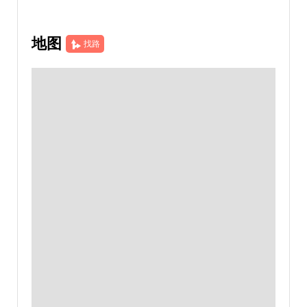
地图
找路