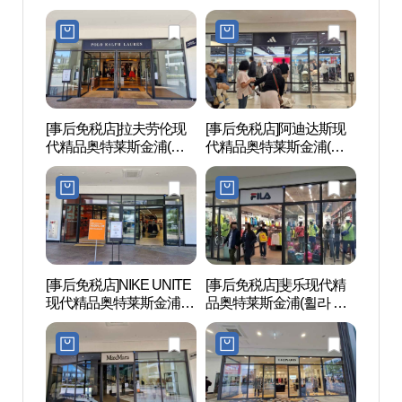
(송지오 현대프리미엄아
대프리미엄아울렛 김포
울렛 김포점)
점)
[事后免税店]拉夫劳伦现
[事后免税店]阿迪达斯现
江西
代精品奥特莱斯金浦(폴
代精品奥特莱斯金浦(아
공원)
로랄프로렌 현대프리미
디다스 현대프리미엄아
엄아울렛 김포점)
울렛 김포점)
[事后免税店]NIKE UNITE
[事后免税店]斐乐现代精
幸州外
现代精品奥特莱斯金浦店
品奥特莱斯金浦(휠라 현
동 장
(나이키유나이트 현대프
대프리미엄아울렛 김포
리미엄아울렛 김포점)
점)