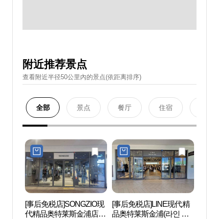
附近推荐景点
查看附近半径50公里內的景点(依距离排序)
全部
景点
餐厅
住宿
购物
[事后免税店]SONGZIO现
[事后免税店]LINE现代精
护国忠
代精品奥特莱斯金浦店
品奥特莱斯金浦(라인 현
혼위령