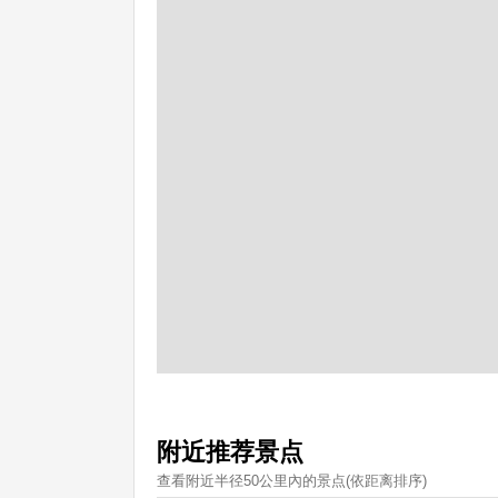
附近推荐景点
查看附近半径50公里內的景点(依距离排序)