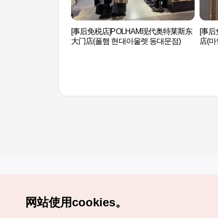
[事后免税店]POLHAM现代奥特莱斯东
[事后
大门店(폴햄 현대아울렛 동대문점)
店(마
网站使用cookies。
Copyrights (c) 韩国旅游发展局版权所有