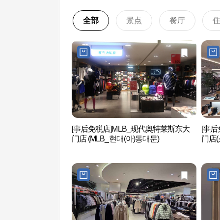
全部
景点
餐厅
[事后免税店]MLB_现代奥特莱斯东大
[事
门店 (MLB_현대(아)동대문)
门店(