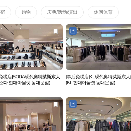
住宿
购物
庆典/活动/演出
休闲体育
后免税店]SODA现代奥特莱斯东大
[事后免税店]KL现代奥特莱斯东
소다 현대아울렛 동대문점)
(KL 현대아울렛 동대문점)