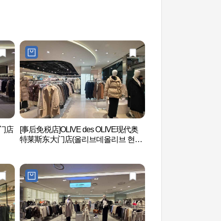
大门店
[事后免税店]OLIVE des OLIVE现代奥
清溪川二手书店一条
特莱斯东大门店(올리브데올리브 현대
거리)
아울렛 동대문점)