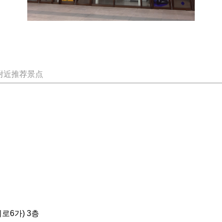
附近推荐景点
로6가) 3층