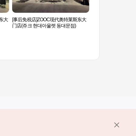
斯东大
[事后免税店]ZOOC现代奥特莱斯东大
清溪川（청계천）
门店(쥬크 현대아울렛 동대문점)
其他相关网站
关于韩国旅游发展局