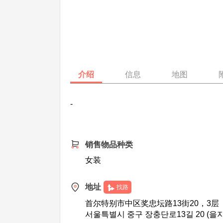
介绍
信息
地图
-
销售物品种类
女装
地址
找路
首尔特别市中区奖忠坛路13街20，3层
서울특별시 중구 장충단로13길 20 (을지