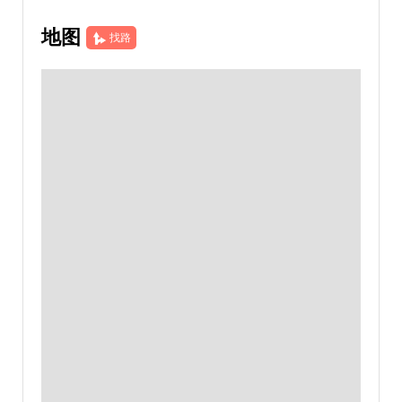
地图
找路