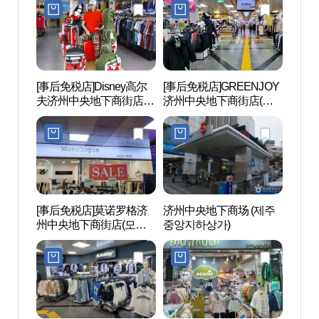
[事后免税店]Disney高尔
[事后免税店]GREENJOY
黑猪
夫济州中央地下商街店
济州中央地下商街店(그
리）
(디즈니골프 제주중앙지
린조이 제주중앙지하상
하상가점)
가점)
[事后免税店]莫诺罗格济
济州中央地下商场 (제주
山地川
州中央地下商街店(모노
중앙지하상가)
천)
로그 제주중앙지하상가
점)