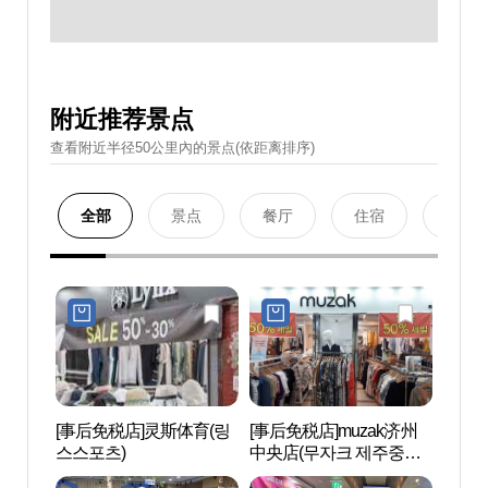
附近推荐景点
查看附近半径50公里內的景点(依距离排序)
全部
景点
餐厅
住宿
购物
[事后免税店]灵斯体育(링
[事后免税店]muzak济州
观德
스스포츠)
中央店(무자크 제주중앙
(제주
점)