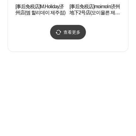
[事后免税店]M.Holiday济
[事后免税店]moimoln济州
济州
州店(엠 할리데이 제주점)
地下2号店(모이몰른 제주
史博物
지하2호점)
도민
查看更多