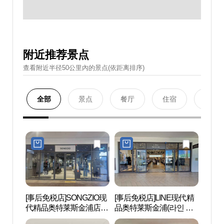
附近推荐景点
查看附近半径50公里內的景点(依距离排序)
全部
景点
餐厅
住宿
购物
[事后免税店]SONGZIO现
[事后免税店]LINE现代精
护国忠
代精品奥特莱斯金浦店
品奥特莱斯金浦(라인 현
혼위령
(송지오 현대프리미엄아
대프리미엄아울렛 김포