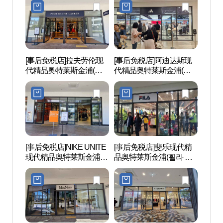
울렛 김포점)
점)
[事后免税店]拉夫劳伦现
[事后免税店]阿迪达斯现
江西
代精品奥特莱斯金浦(폴
代精品奥特莱斯金浦(아
공원)
로랄프로렌 현대프리미
디다스 현대프리미엄아
엄아울렛 김포점)
울렛 김포점)
[事后免税店]NIKE UNITE
[事后免税店]斐乐现代精
幸州外
现代精品奥特莱斯金浦店
品奥特莱斯金浦(휠라 현
동 장
(나이키유나이트 현대프
대프리미엄아울렛 김포
리미엄아울렛 김포점)
점)