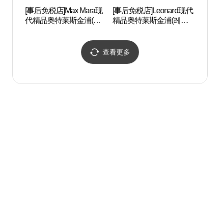
[事后免税店]Max Mara现
[事后免税店]Leonard现代
幸州山
代精品奥特莱斯金浦(막
精品奥特莱斯金浦(레오
스마라 현대프리미엄아
나드 현대프리미엄아울
울렛 김포점)
렛 김포점)
查看更多