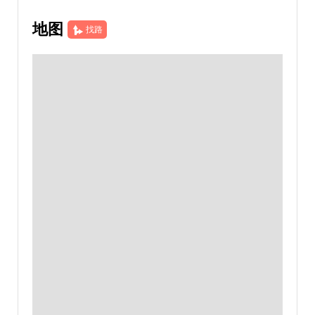
地图
找路