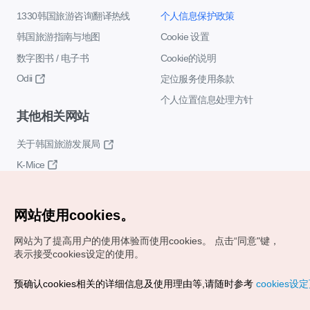
1330韩国旅游咨询翻译热线
个人信息保护政策
韩国旅游指南与地图
Cookie 设置
数字图书 / 电子书
Cookie的说明
Odii
定位服务使用条款
个人位置信息处理方针
其他相关网站
关于韩国旅游发展局
K-Mice
网站使用cookies。
网站为了提高用户的使用体验而使用cookies。
点击“同意"键，
表示接受cookies设定的使用。
Copyrights (c) 韩国旅游发展局版权所有
预确认cookies相关的详细信息及使用理由等,请随时参考
cookies设
如有相关疑问或建议，欢迎来信。
VISITKOREA官方邮箱