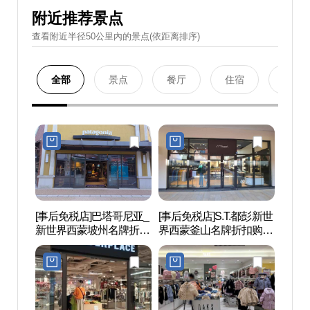
附近推荐景点
查看附近半径50公里內的景点(依距离排序)
全部
景点
餐厅
住宿
购物
[事后免税店]巴塔哥尼亚_
[事后免税店]S.T.都彭新世
坡州
新世界西蒙坡州名牌折扣
界西蒙釜山名牌折扣购物
后）
购物中心(파타고니아 신
中心坡州店(에스티듀퐁
世界文
세계사이먼프리미엄아울
신세계사이먼프리미엄아
(인조
렛 파주점)
울렛 파주점)
세계문