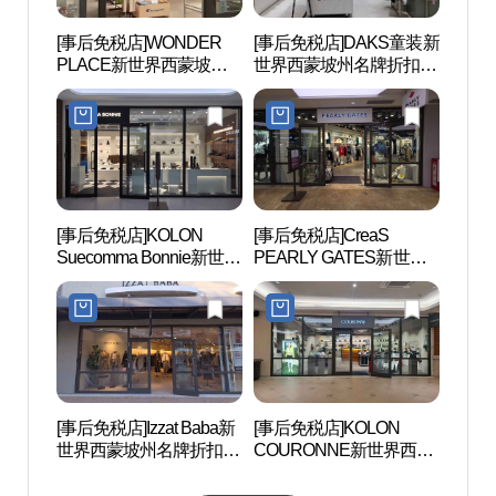
[事后免税店]WONDER
[事后免税店]DAKS童装新
京畿
PLACE新世界西蒙坡州
世界西蒙坡州名牌折扣购
(경기
名牌折扣购物中心(원더
物中心(닥스키즈 신세계
스)
플레이스 신세계사이먼
사이먼프리미엄아울렛
프리미엄아울렛 파주점)
파주점)
[事后免税店]KOLON
[事后免税店]CreaS
首尔特
Suecomma Bonnie新世界
PEARLY GATES新世界
术中心
西蒙坡州名牌折扣购物中
西蒙坡州名牌折扣购物中
샬아트
心(슈콤마보니 신세계사
心(파리게이츠 신세계사
이먼프리미엄아울렛 파
이먼프리미엄아울렛 파
주점)
주점)
[事后免税店]Izzat Baba新
[事后免税店]KOLON
Hey
世界西蒙坡州名牌折扣购
COURONNE新世界西蒙
마을)
物中心(아이잗바바 신세
坡州名牌折扣购物中心
계사이먼프리미엄아울렛
(쿠론 신세계사이먼프리