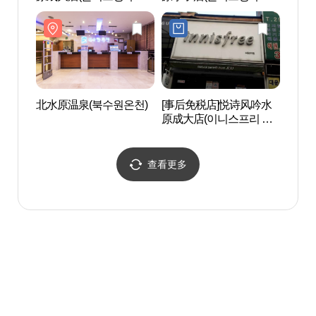
성대점)
정자점)
北水原温泉(북수원온천)
[事后免税店]悦诗风吟水
水原
原成大店(이니스프리 수
组织世
원성대점)
[유네
查看更多