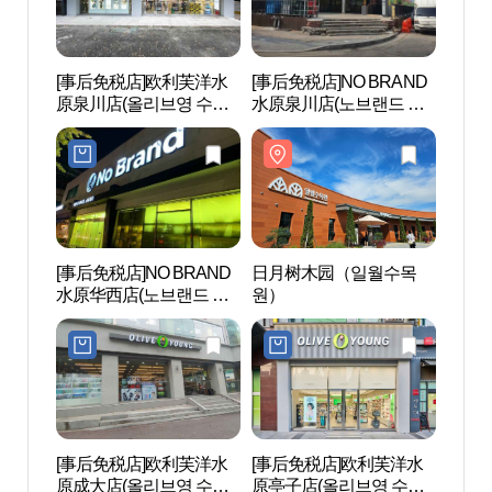
[事后免税店]欧利芙洋水
[事后免税店]NO BRAND
日月
原泉川店(올리브영 수원
水原泉川店(노브랜드 수
원）
천천점)
원천천점)
[事后免税店]NO BRAND
日月树木园（일월수목
SMO
水原华西店(노브랜드 수
원）
원화서점)
[事后免税店]欧利芙洋水
[事后免税店]欧利芙洋水
西湖
原成大店(올리브영 수원
原亭子店(올리브영 수원
공원