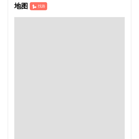
地图
找路