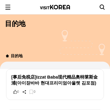
目的地
目的地
[事后免税店]Izzat Baba现代精品奥特莱斯金
浦(아이잗바바 현대프리미엄아울렛 김포점)
0
0