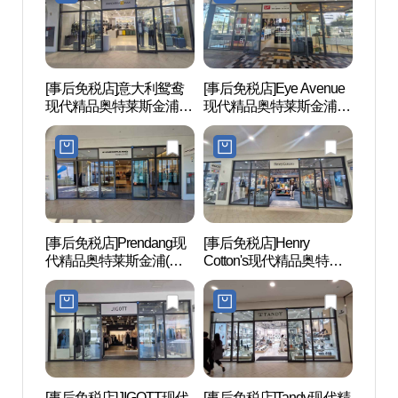
[事后免税店]意大利鸳鸯
[事后免税店]Eye Avenue
江西
现代精品奥特莱斯金浦
现代精品奥特莱斯金浦
공원)
(만다리나덕 현대프리미
(아이에비뉴 현대프리미
엄아울렛 김포점)
엄아울렛 김포점)
[事后免税店]Prendang现
[事后免税店]Henry
幸州外
代精品奥特莱斯金浦(쁘
Cotton's现代精品奥特莱
동 장
렝땅 현대프리미엄아울
斯金浦(헨리코튼 현대프
렛 김포점)
리미엄아울렛 김포점)
[事后免税店]JIGOTT现代
[事后免税店]Tandy现代精
幸州山