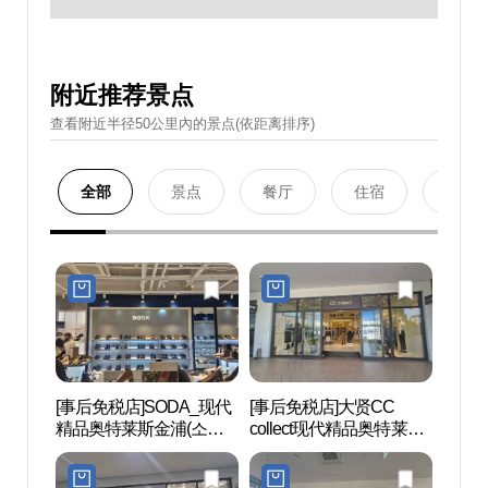
附近推荐景点
查看附近半径50公里內的景点(依距离排序)
全部
景点
餐厅
住宿
购物
[事后免税店]SODA_现代
[事后免税店]大贤CC
护国忠
精品奥特莱斯金浦(소다
collect现代精品奥特莱斯
혼위령
현대프리미엄아울렛 김
金浦(씨씨콜렉트 현대프
포점)
리미엄아울렛 김포점)