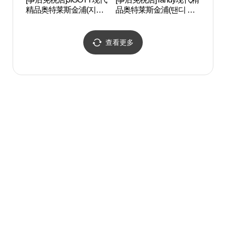
精品奥特莱斯金浦(지고
品奥特莱斯金浦(탠디 현
트 현대프리미엄아울렛
대프리미엄아울렛 김포
김포점)
점)
查看更多