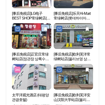
[事后免税店]LG电子
[事后免税店]乐天Hi-Mart
安山文
BEST SHOP常绿树店(LG
常绿树店(롯데하이마트
문화
전자 베스트샵 상록수점)
상록수점)
[事后免税店]正官庄常绿
[事后免税店]欧利芙洋常
铁道博
树站店(정관장 상록수역
绿树站店(올리브영 상록
점)
수역점)
太平洋观光酒店 (태평양
[事后免税店]欧利芙洋安
物旺
관광호텔)
山汉阳大学站店(올리브
영 안산한대앞역점)