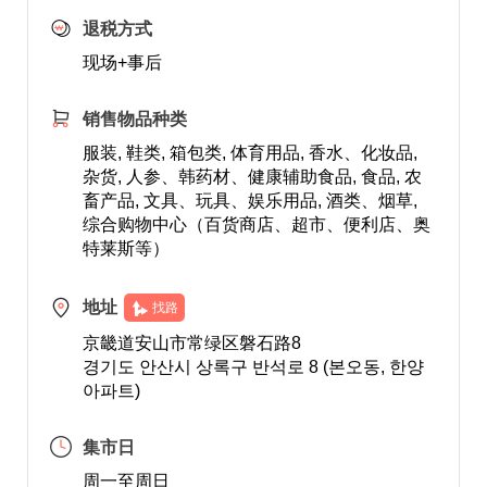
退税方式
现场+事后
销售物品种类
服装, 鞋类, 箱包类, 体育用品, 香水、化妆品,
杂货, 人参、韩药材、健康辅助食品, 食品, 农
畜产品, 文具、玩具、娱乐用品, 酒类、烟草,
综合购物中心（百货商店、超市、便利店、奥
特莱斯等）
地址
找路
京畿道安山市常绿区磐石路8
경기도 안산시 상록구 반석로 8 (본오동, 한양
아파트)
集市日
周一至周日