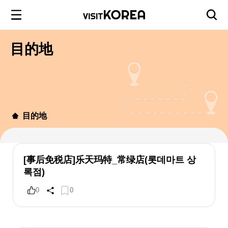
目的地
目的地
[事后免税店]乐天玛特_常绿店(롯데마트 상
록점)
0
0