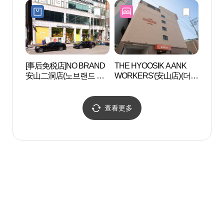
[事后免税店]NO BRAND
THE HYOOSIK AANK
北水原
安山二洞店(노브랜드 안
WORKERS'(安山店)(더휴
산이동점)
식 아늑 워커스 안산점)
查看更多