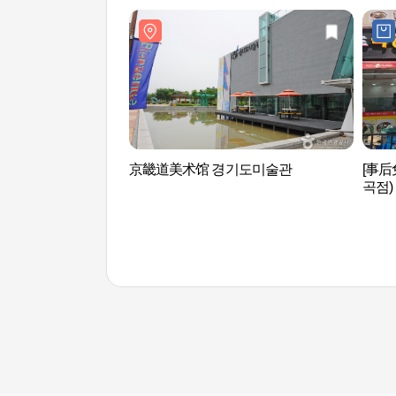
京畿道美术馆 경기도미술관
[事后
곡점)