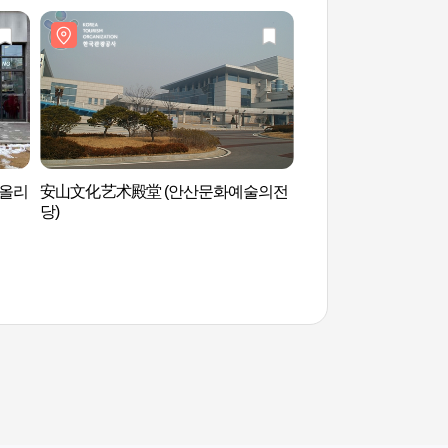
(올리
安山文化艺术殿堂 (안산문화예술의전
月岬浦口(월곶포구)
당)