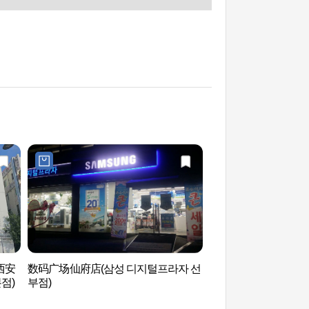
西安
数码广场仙府店(삼성 디지털프라자 선
京畿道美术馆 경기
점)
부점)