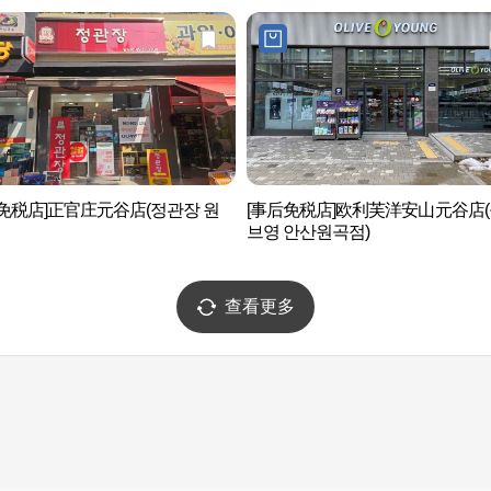
免税店]正官庄元谷店(정관장 원
[事后免税店]欧利芙洋安山元谷店
브영 안산원곡점)
查看更多