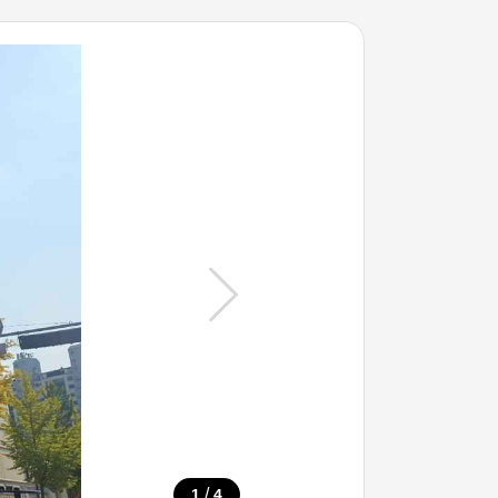
/
1
4