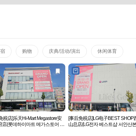
住宿
购物
庆典/活动/演出
休闲体育
税店]乐天Hi-Mart Megastore安
[事后免税店]LG电子BEST SHOP
府店(롯데하이마트 메가스토어 안
山总店(LG전자 베스트샵 서안산본
부점)