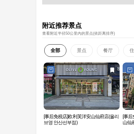
附近推荐景点
查看附近半径50公里內的景点(依距离排序)
全部
景点
餐厅
[事后免税店]欧利芙洋安山仙府店(올리
[事后免
브영 안산선부점)
山仙
산선