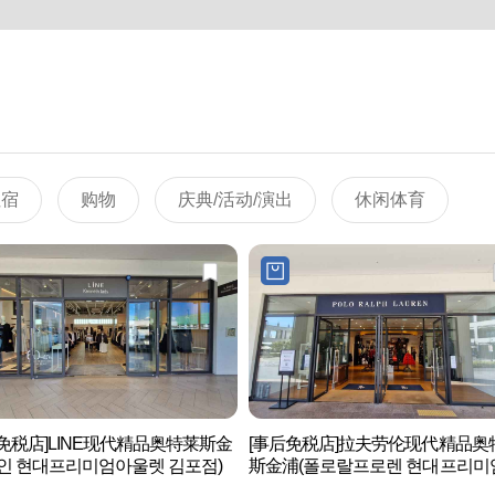
住宿
购物
庆典/活动/演出
休闲体育
免税店]LINE现代精品奥特莱斯金
[事后免税店]拉夫劳伦现代精品奥
인 현대프리미엄아울렛 김포점)
斯金浦(폴로랄프로렌 현대프리미
울렛 김포점)