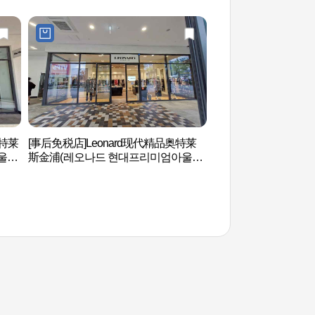
奥特莱
[事后免税店]Leonard现代精品奥特莱
幸州外洞鳗鱼村 (행
울렛
斯金浦(레오나드 현대프리미엄아울렛
김포점)