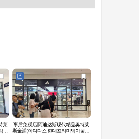
特莱
[事后免税店]阿迪达斯现代精品奥特莱
护国忠魂慰灵碑 (호
엄아
斯金浦(아디다스 현대프리미엄아울렛
김포점)