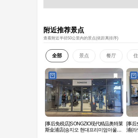
附近推荐景点
查看附近半径50公里內的景点(依距离排序)
全部
景点
餐厅
[事后免税店]SONGZIO现代精品奥特莱
[事后
斯金浦店(송지오 현대프리미엄아울렛
浦(라
김포점)