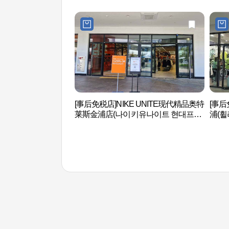
[事后免税店]NIKE UNITE现代精品奥特
[事
莱斯金浦店(나이키유나이트 현대프리
浦(휠
미엄아울렛 김포점)