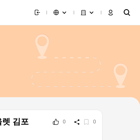
렛 김포
0
0