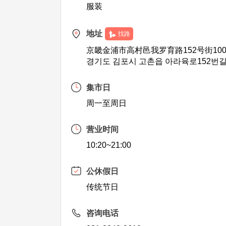
服装
地址
找路
京畿金浦市高村邑我罗育路152号街100,
경기도 김포시 고촌읍 아라육로152번길 
集市日
周一至周日
营业时间
10:20~21:00
公休假日
传统节日
咨询电话