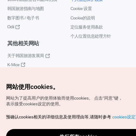
韩国旅游指南与地图
Cookie 设置
数字图书 / 电子书
Cookie的说明
Odii
定位服务使用条款
个人位置信息处理方针
其他相关网站
关于韩国旅游发展局
K-Mice
网站使用cookies。
网站为了提高用户的使用体验而使用cookies。
点击“同意"键，
表示接受cookies设定的使用。
Copyrights (c) 韩国旅游发展局版权所有
预确认cookies相关的详细信息及使用理由等,请随时参考
cookies设
如有相关疑问或建议，欢迎来信。
VISITKOREA官方邮箱
chnsim@knto.or.kr