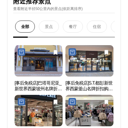
附近推荐景点
查看附近半径50公里內的景点(依距离排序)
全部
景点
餐厅
住宿
购物
[事后免税店]巴塔哥尼亚_
[事后免税店]S.T.都彭新世
坡州
新世界西蒙坡州名牌折扣
界西蒙釜山名牌折扣购物
后）
购物中心(파타고니아 신
中心坡州店(에스티듀퐁
世界文
세계사이먼프리미엄아울
신세계사이먼프리미엄아
(인조
렛 파주점)
울렛 파주점)
세계문