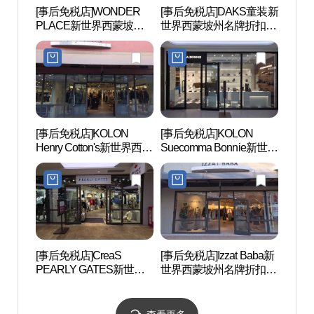
[事后免税店]WONDER
[事后免税店]DAKS童装新
京畿
PLACE新世界西蒙坡州
世界西蒙坡州名牌折扣购
(경기
名牌折扣购物中心(원더
物中心(닥스키즈 신세계
스)
플레이스 신세계사이먼
사이먼프리미엄아울렛
프리미엄아울렛 파주점)
파주점)
[事后免税店]KOLON
[事后免税店]KOLON
首尔特
Henry Cotton's新世界西蒙
Suecomma Bonnie新世界
术中心
坡州名牌折扣购物中心
西蒙坡州名牌折扣购物中
샬아트
(헨리코튼 신세계사이먼
心(슈콤마보니 신세계사
프리미엄아울렛 파주점)
이먼프리미엄아울렛 파
주점)
[事后免税店]CreaS
[事后免税店]Izzat Baba新
Hey
PEARLY GATES新世界
世界西蒙坡州名牌折扣购
마을)
西蒙坡州名牌折扣购物中
物中心(아이잗바바 신세
心(파리게이츠 신세계사
계사이먼프리미엄아울렛
이먼프리미엄아울렛 파
파주점)