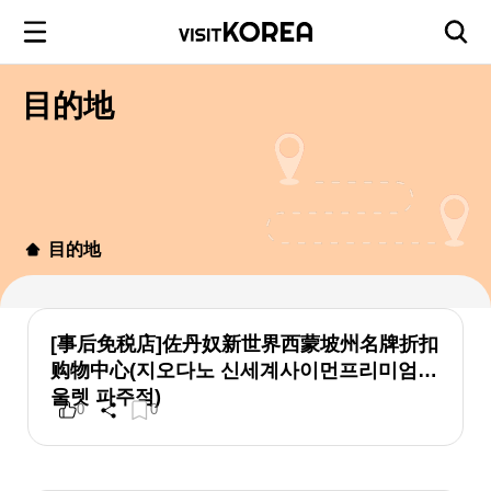
目的地
目的地
[事后免税店]佐丹奴新世界西蒙坡州名牌折扣
购物中心(지오다노 신세계사이먼프리미엄아
울렛 파주점)
0
0