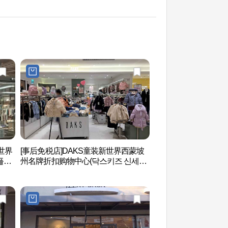
新世界
[事后免税店]DAKS童装新世界西蒙坡
坡州长陵（仁祖，仁
플레
州名牌折扣购物中心(닥스키즈 신세계
教科文组织世界文化遗
 파
사이먼프리미엄아울렛 파주점)
(인조,인열왕후) [
산]