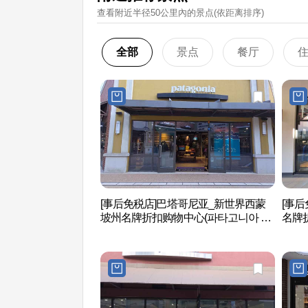
查看附近半径50公里內的景点(依距离排序)
全部
景点
餐厅
[事后免税店]巴塔哥尼亚_新世界西蒙
[事后
坡州名牌折扣购物中心(파타고니아 신
名牌
세계사이먼프리미엄아울렛 파주점)
신세