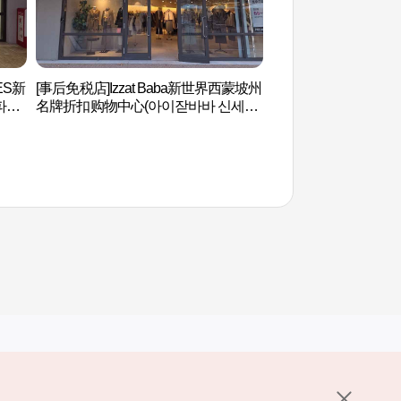
ES新
[事后免税店]Izzat Baba新世界西蒙坡州
首尔特技学校(Marsh
파리
名牌折扣购物中心(아이잗바바 신세계
액션스쿨(마샬아트센
울렛
사이먼프리미엄아울렛 파주점)
其他相关网站