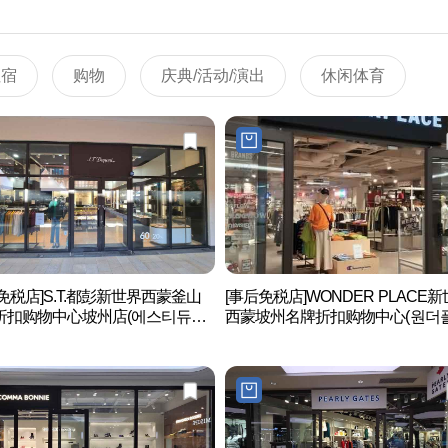
住宿
购物
庆典/活动/演出
休闲体育
免税店]S.T.都彭新世界西蒙釜山
[事后免税店]WONDER PLACE
折扣购物中心坡州店(에스티듀퐁
西蒙坡州名牌折扣购物中心(원더
계사이먼프리미엄아울렛 파주점)
이스 신세계사이먼프리미엄아울렛
주점)