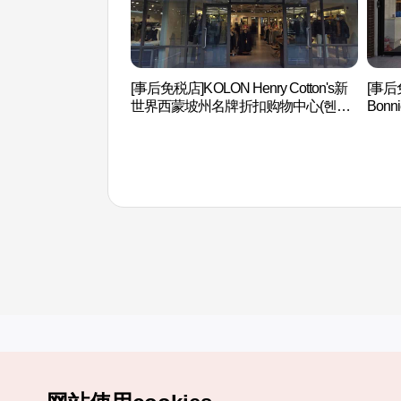
[事后免税店]KOLON Henry Cotton's新
[事后
世界西蒙坡州名牌折扣购物中心(헨리
Bon
코튼 신세계사이먼프리미엄아울렛 파
中心
주점)
엄아울