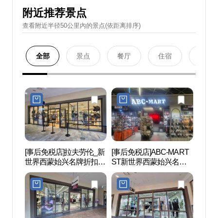
附近推荐景点
查看附近半径50公里內的景点(依距离排序)
全部
景点
餐厅
住宿
购物
[事后免税店]拉夫劳伦_新
[事后免税店]ABC-MART
月岬浦
世界西蒙始兴名牌折扣购
ST新世界西蒙始兴名牌
物中心(폴로랄프로렌 신
折扣购物中心(ABC마트
세계사이먼프리미엄아울
ST 신세계사이먼프리미
렛 시흥점)
엄아울렛 시흥점)