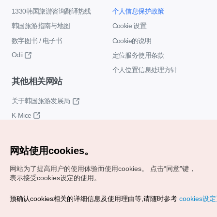
1330韩国旅游咨询翻译热线
个人信息保护政策
韩国旅游指南与地图
Cookie 设置
数字图书 / 电子书
Cookie的说明
Odii
定位服务使用条款
个人位置信息处理方针
其他相关网站
关于韩国旅游发展局
K-Mice
网站使用cookies。
网站为了提高用户的使用体验而使用cookies。
点击“同意"键，
表示接受cookies设定的使用。
Copyrights (c) 韩国旅游发展局版权所有
预确认cookies相关的详细信息及使用理由等,请随时参考
cookies设
如有相关疑问或建议，欢迎来信。
VISITKOREA官方邮箱