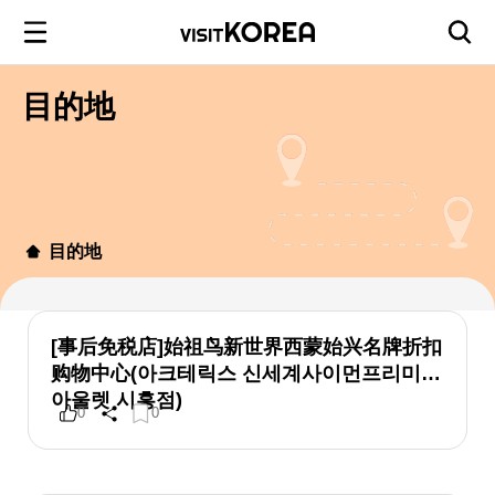
目的地
目的地
[事后免税店]始祖鸟新世界西蒙始兴名牌折扣
购物中心(아크테릭스 신세계사이먼프리미엄
아울렛 시흥점)
0
0