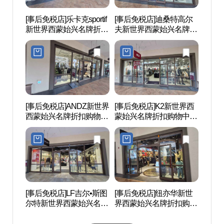
[事后免税店]乐卡克sportif
[事后免税店]迪桑特高尔
苏莱
新世界西蒙始兴名牌折扣
夫新世界西蒙始兴名牌折
포구 
购物中心(르꼬끄스포르
扣购物中心(데상트골프
티브 신세계사이먼프리
신세계사이먼프리미엄아
미엄아울렛 시흥점)
울렛 시흥점)
[事后免税店]ANDZ新世界
[事后免税店]K2新世界西
常松
西蒙始兴名牌折扣购物中
蒙始兴名牌折扣购物中心
원）
心(앤드지 신세계사이먼
(K2 신세계사이먼프리미
프리미엄아울렛 시흥점)
엄아울렛 시흥점)
[事后免税店]LF吉尔•斯图
[事后免税店]纽亦华新世
玉钩
尔特新世界西蒙始兴名牌
界西蒙始兴名牌折扣购物
折扣购物中心(질스튜어
中心(뉴에라 신세계사이
트 신세계사이먼프리미
먼프리미엄아울렛 시흥