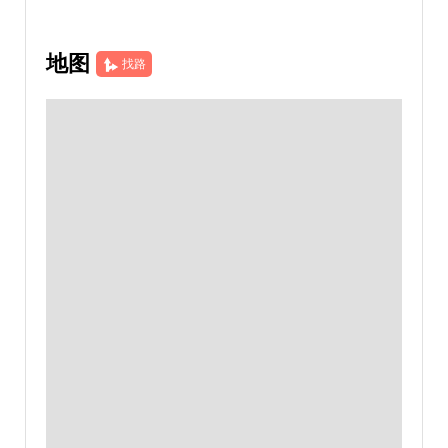
地图
找路