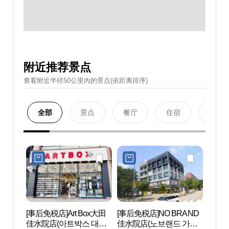
附近推荐景点
查看附近半径50公里內的景点(依距离排序)
全部
景点
餐厅
住宿
购物
[事后免税店]Art Box大田
[事后免税店]NO BRAND
根基公
佳水院店(아트박스 대전
佳水院店(노브랜드 가수