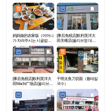
가수원점)
원점)
妈妈做的农家饭（어머니
[事后免税店]欧利芙洋大
大田O-
가 차려주시는 시골밥
田关雎店(올리브영 대전
드)
상）
관저점)
[事后免税店]欧利芙洋大
干明太鱼刀切面（황태칼
儒城
田Machi广场店(올리브영
국수）
지구
대전마치광장점)