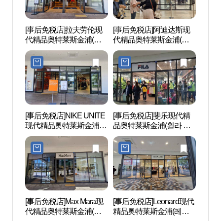
[事后免税店]拉夫劳伦现
[事后免税店]阿迪达斯现
江西
代精品奥特莱斯金浦(폴
代精品奥特莱斯金浦(아
공원)
로랄프로렌 현대프리미
디다스 현대프리미엄아
엄아울렛 김포점)
울렛 김포점)
[事后免税店]NIKE UNITE
[事后免税店]斐乐现代精
幸州外
现代精品奥特莱斯金浦店
品奥特莱斯金浦(휠라 현
동 장
(나이키유나이트 현대프
대프리미엄아울렛 김포
리미엄아울렛 김포점)
점)
[事后免税店]Max Mara现
[事后免税店]Leonard现代
幸州山
代精品奥特莱斯金浦(막
精品奥特莱斯金浦(레오