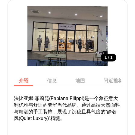
/
1
1
介绍
信息
地图
附近推荐景点
法比亚娜·菲莉琵(Fabiana Filippi)是一个象征意大
利优雅与舒适的奢华当代品牌。通过高端天然面料
与精湛的手工装饰，展现了沉稳且具气度的“静奢
风(Quiet Luxury)”精髓。