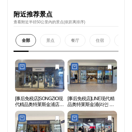
附近推荐景点
查看附近半径50公里內的景点(依距离排序)
全部
景点
餐厅
住宿
购物
[事后免税店]SONGZIO现
[事后免税店]LINE现代精
护国忠
代精品奥特莱斯金浦店
品奥特莱斯金浦(라인 현
혼위령
(송지오 현대프리미엄아
대프리미엄아울렛 김포
울렛 김포점)
점)