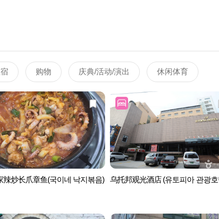
住宿
购物
庆典/活动/演出
休闲体育
家辣炒长爪章鱼(국이네 낙지볶음)
乌托邦观光酒店 (유토피아 관광호