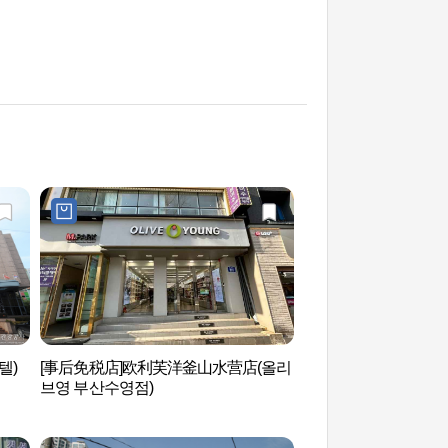
텔)
[事后免税店]欧利芙洋釜山水营店(올리
广安里海水浴场 광
브영 부산수영점)