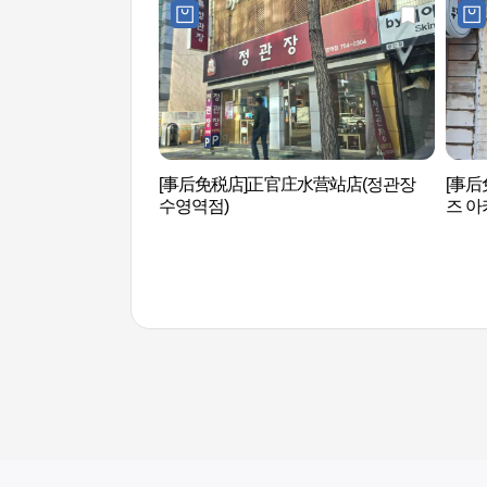
[事后免税店]正官庄水营站店(정관장
[事后
수영역점)
즈 아