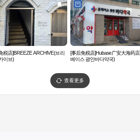
免税店]BREEZE ARCHIVE(브리
[事后免税店]Hubase广安大海药店
카이브)
베이스 광안바다약국)
查看更多