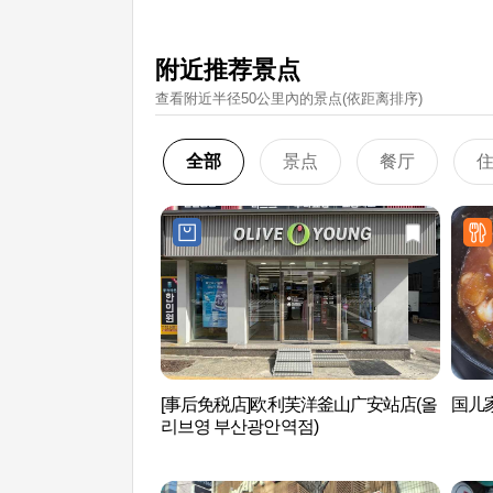
附近推荐景点
查看附近半径50公里內的景点(依距离排序)
全部
景点
餐厅
[事后免税店]欧利芙洋釜山广安站店(올
国儿
리브영 부산광안역점)