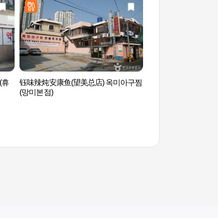
(휴
钰味辣炖安康鱼(望美总店) 옥미아구찜
海云台游船（해운대
(망미본점)