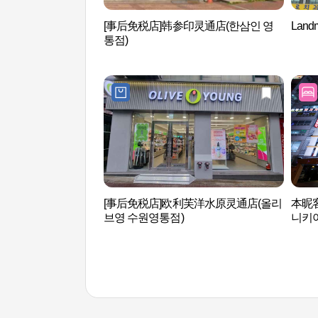
[事后免税店]韩参印灵通店(한삼인 영
Lan
통점)
[事后免税店]欧利芙洋水原灵通店(올리
本昵客雅
브영 수원영통점)
니키아