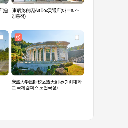
店(올
[事后免税店]Art Box灵通店(아트박스
永兴树木园（영흥수
영통점)
庆熙大学国际校区露天剧场(경희대학
器兴湖水公园宠物游
교 국제캠퍼스 노천극장)
공원 반려동물놀이