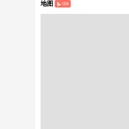
地图
找路