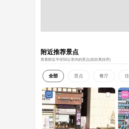
附近推荐景点
查看附近半径50公里內的景点(依距离排序)
全部
景点
餐厅