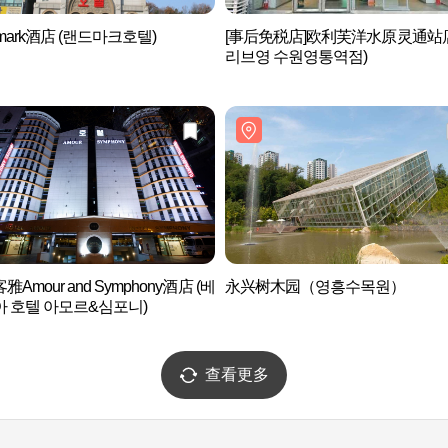
dmark酒店 (랜드마크호텔)
[事后免税店]欧利芙洋水原灵通站
리브영 수원영통역점)
Amour and Symphony酒店 (베
永兴树木园（영흥수목원）
 호텔 아모르&심포니)
查看更多