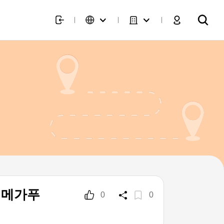
스 메가푸
0
0