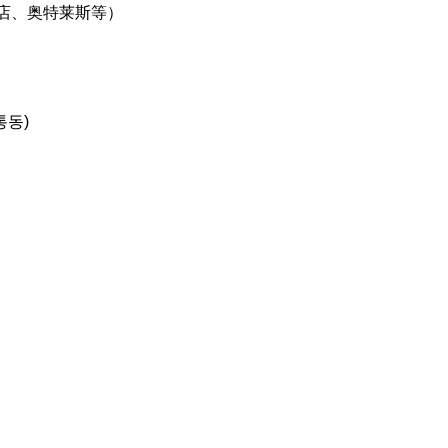
店、奥特莱斯等）
통동)