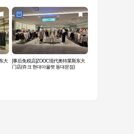
斯东大
[事后免税店]ZOOC现代奥特莱斯东大
清溪川（청계천）
门店(쥬크 현대아울렛 동대문점)