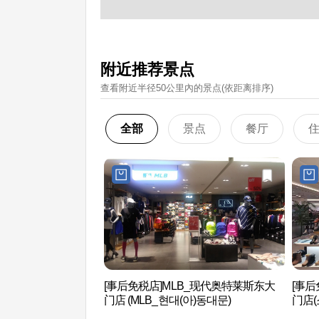
附近推荐景点
查看附近半径50公里內的景点(依距离排序)
全部
景点
餐厅
[事后免税店]MLB_现代奥特莱斯东大
[事
门店 (MLB_현대(아)동대문)
门店(