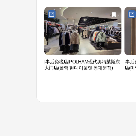
[事后免税店]POLHAM现代奥特莱斯东
[事后
大门店(폴햄 현대아울렛 동대문점)
店(마