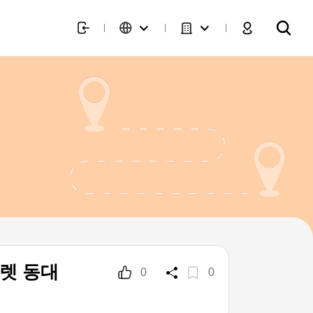
렛 동대
0
0