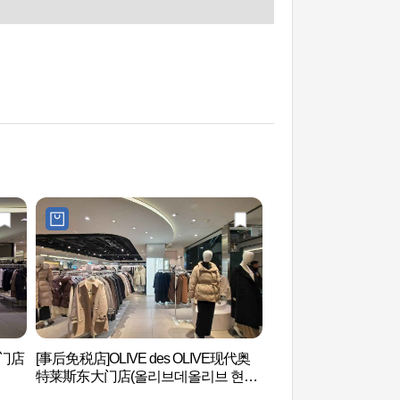
大门店
[事后免税店]OLIVE des OLIVE现代奥
清溪川二手书店一条
特莱斯东大门店(올리브데올리브 현대
거리)
아울렛 동대문점)