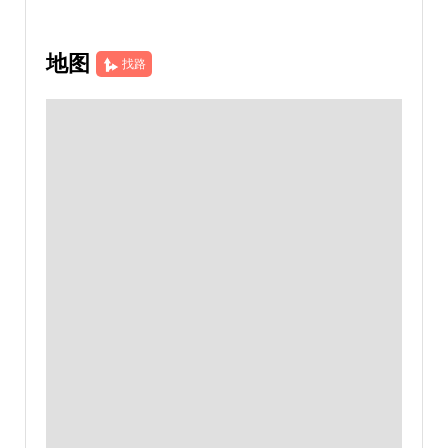
地图
找路