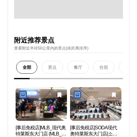
附近推荐景点
查看附近半径50公里內的景点(依距离排序)
全部
景点
餐厅
住宿
购物
[事后免税店]MLB_现代奥
[事后免税店]SODA现代
清溪
特莱斯东大门店 (MLB_현
奥特莱斯东大门店(소다
(청계