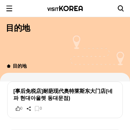
目的地
目的地
[事后免税店]耐葩现代奥特莱斯东大门店(네
파 현대아울렛 동대문점)
0
0