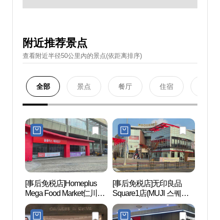
附近推荐景点
查看附近半径50公里內的景点(依距离排序)
全部
景点
餐厅
住宿
购物
[事后免税店]Homeplus
[事后免税店]无印良品
玫瑰
Mega Food Market仁川延
Square1店(MUJI 스퀘어
원）
寿店(홈플러스 메가푸드
원점)
마켓 인천연수점)