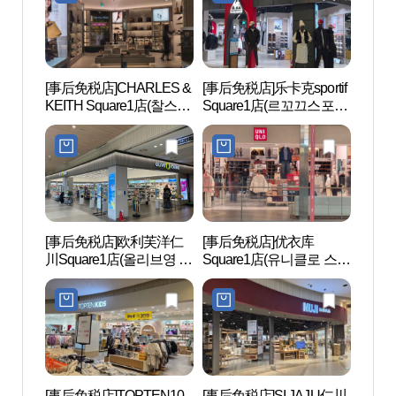
[事后免税店]CHARLES &
[事后免税店]乐卡克sportif
仁川
KEITH Square1店(찰스앤
Square1店(르꼬끄스포르
상륙
키스 스퀘어원점)
티브 스퀘어원점)
[事后免税店]欧利芙洋仁
[事后免税店]优衣库
仁川儿
川Square1店(올리브영 인
Square1店(유니클로 스케
린이박
천스퀘어원점)
어원점)
[事后免税店]TOPTEN10
[事后免税店]SI JAJU仁川
金刚药