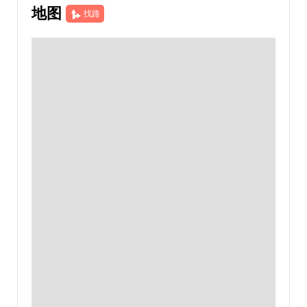
地图
找路