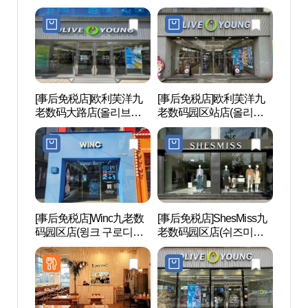
천점)
디지털점)
[事后免税店]欧利芙洋九
[事后免税店]欧利芙洋九
波拉美
老数码大路店(올리브영
老数码园区站店(올리브
구로디지털대로점)
영 구로디지털단지역점)
[事后免税店]Winc九老数
[事后免税店]ShesMiss九
D-CU
码园区店(윙크 구로디지
老数码园区店(쉬즈미스
CEN
털단지점)
구로디지털단지점)
터）