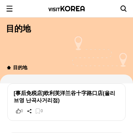
目的地
目的地
[事后免税店]欧利芙洋兰谷十字路口店(올리
브영 난곡사거리점)
0
0