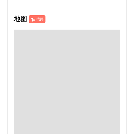
地图
找路