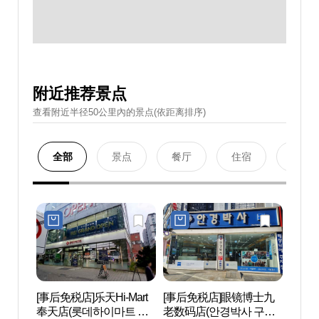
附近推荐景点
查看附近半径50公里內的景点(依距离排序)
全部
景点
餐厅
住宿
购物
[事后免税店]乐天Hi-Mart
[事后免税店]眼镜博士九
Netm
奉天店(롯데하이마트 봉
老数码店(안경박사 구로
마블