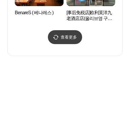
BenareS ( 베나레스 )
[事后免税店]欧利芙洋九
光明
老酒店店(올리브영 구로
민체
호텔점)
查看更多