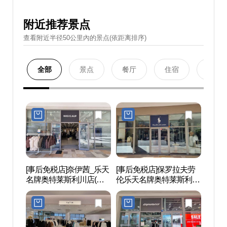
附近推荐景点
查看附近半径50公里內的景点(依距离排序)
全部
景点
餐厅
住宿
购物
[事后免税店]奈伊茜_乐天
[事后免税店]保罗拉夫劳
德坪
名牌奥特莱斯利川店(나
伦乐天名牌奥特莱斯利川
연휴게
이스클랍 롯데프리미엄
店(폴로랄프로렌 롯데프
아울렛 이천점)
리미엄아울렛 이천점)