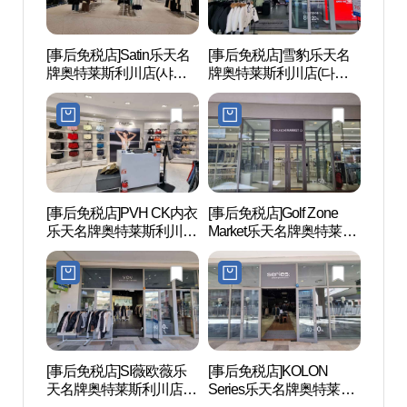
[事后免税店]Satin乐天名
[事后免税店]雪豹乐天名
雪峰公
牌奥特莱斯利川店(샤틴
牌奥特莱斯利川店(다이
롯데프리미엄아울렛 이
나핏 롯데프리미엄아울
천점)
렛 이천점)
[事后免税店]PVH CK内衣
[事后免税店]Golf Zone
吉祥
乐天名牌奥特莱斯利川店
Market乐天名牌奥特莱斯
도자
(캘빈클라인언더웨어 롯
利川店(골프존마켓 롯데
데프리미엄아울렛 이천
프리미엄아울렛 이천점)
점)
[事后免税店]SI薇欧薇乐
[事后免税店]KOLON
利川
天名牌奥特莱斯利川店
Series乐天名牌奥特莱斯
설봉