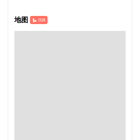
地图
找路