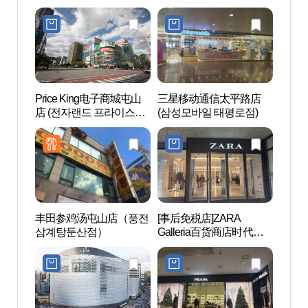
파랑새점)
전자 베스트샵 대전본점)
Price King电子商城屯山
三星移动通信太平路店
大田树
店 (전자랜드 프라이스킹
(삼성모바일 태평로점)
둔산점)
丰田参鸡汤屯山店（풍전
[事后免税店]ZARA
天然
삼계탕둔산점）
Galleria百货商店时代世
천연기
界店(ZARA 갤러리아백화
점 타임월드점)