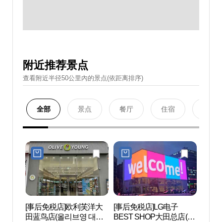
附近推荐景点
查看附近半径50公里內的景点(依距离排序)
全部
景点
餐厅
住宿
购物
[事后免税店]欧利芙洋大
[事后免税店]LG电子
大田
田蓝鸟店(올리브영 대전
BEST SHOP大田总店(LG
립미