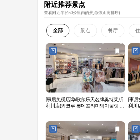
附近推荐景点
查看附近半径50公里內的景点(依距离排序)
全部
景点
餐厅
[事后免税店]华歌尔乐天名牌奥特莱斯
[事
利川店(와코루 롯데프리미엄아울렛 이
利川
천점)
엄아울