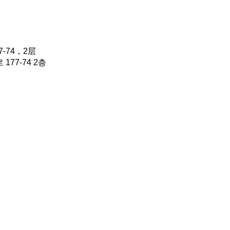
-74，2层
77-74 2층