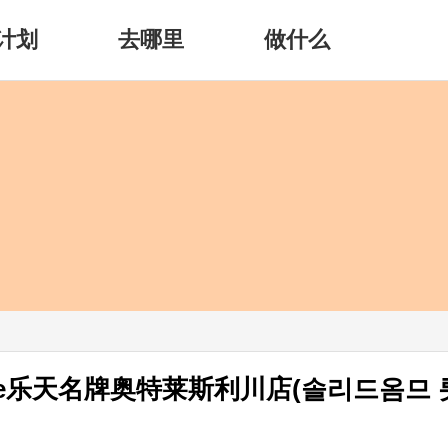
计划
去哪里
做什么
omme乐天名牌奥特莱斯利川店(솔리드옴므