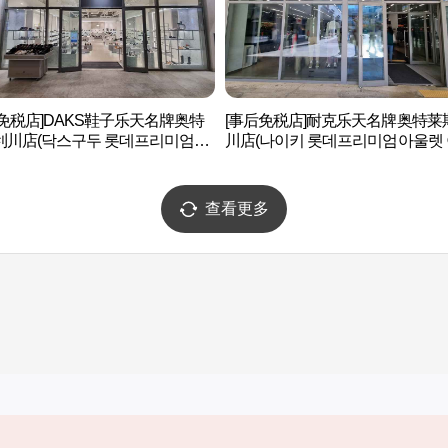
免税店]DAKS鞋子乐天名牌奥特
[事后免税店]耐克乐天名牌奥特莱
利川店(닥스구두 롯데프리미엄아
川店(나이키 롯데프리미엄아울렛
이천점)
점)
查看更多
实用信息
服务