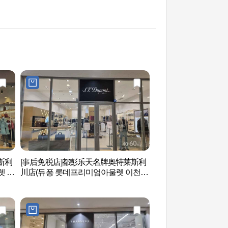
莱斯利
[事后免税店]都彭乐天名牌奥特莱斯利
德坪自然服务区(덕
렛 이
川店(듀퐁 롯데프리미엄아울렛 이천
점)