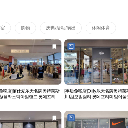
住宿
购物
庆典/活动/演出
休闲体育
后免税店]佰仕爱乐天名牌奥特莱斯
[事后免税店]Oilily乐天名牌奥特
店(플라스틱아일랜드 롯데프리미
川店(오일릴리 롯데프리미엄아울
렛 이천점)
천점)