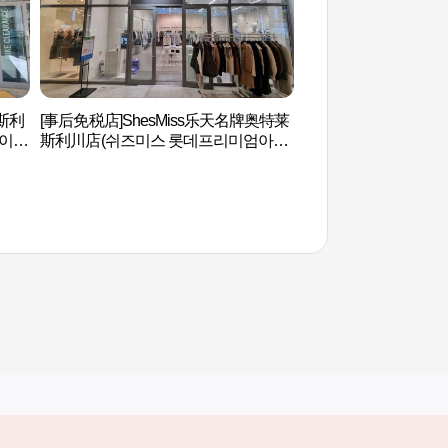
斯利
[事后免税店]ShesMiss乐天名牌奥特莱
吉祥陶瓷体验（길상
 이천
斯利川店(쉬즈미스 롯데프리미엄아울
렛 이천점)
其他相关网站