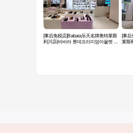
[事后免税店]Babara乐天名牌奥特莱斯
[事后
利川店(바바라 롯데프리미엄아울렛 이
莱斯
천점)
울렛 