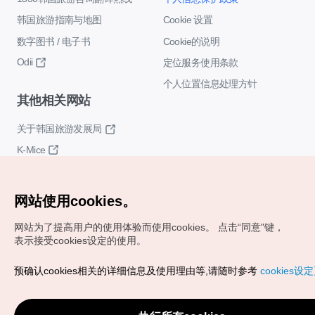
韩国旅游指南与地图
Cookie 设置
数字图书 / 电子书
Cookie的说明
Odii
定位服务使用条款
个人位置信息处理方针
其他相关网站
关于韩国旅游发展局
K-Mice
网站使用cookies。
网站为了提高用户的使用体验而使用cookies。
点击“同意"键，
表示接受cookies设定的使用。
Copyrights (c) 韩国旅游发展局版权所有
预确认cookies相关的详细信息及使用理由等,请随时参考
cookies设
如有相关疑问或建议，欢迎来信。
VISITKOREA官方邮箱
chnsim@knto.or.kr