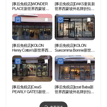
[事后免税店]WONDER
[事后免税店]DAKS童装新
京畿
PLACE新世界西蒙坡州
世界西蒙坡州名牌折扣购
(경기
名牌折扣购物中心(원더
物中心(닥스키즈 신세계
스)
플레이스 신세계사이먼
사이먼프리미엄아울렛
프리미엄아울렛 파주점)
파주점)
[事后免税店]KOLON
[事后免税店]KOLON
首尔特
Henry Cotton's新世界西蒙
Suecomma Bonnie新世界
术中心
坡州名牌折扣购物中心
西蒙坡州名牌折扣购物中
샬아트
(헨리코튼 신세계사이먼
心(슈콤마보니 신세계사
프리미엄아울렛 파주점)
이먼프리미엄아울렛 파
주점)
[事后免税店]CreaS
[事后免税店]Izzat Baba新
Hey
PEARLY GATES新世界
世界西蒙坡州名牌折扣购
마을)
西蒙坡州名牌折扣购物中
物中心(아이잗바바 신세
心(파리게이츠 신세계사
계사이먼프리미엄아울렛
이먼프리미엄아울렛 파
파주점)