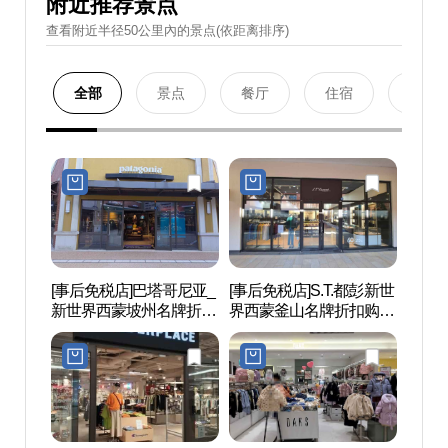
附近推荐景点
查看附近半径50公里內的景点(依距离排序)
全部
景点
餐厅
住宿
购物
[事后免税店]巴塔哥尼亚_
[事后免税店]S.T.都彭新世
坡州
新世界西蒙坡州名牌折扣
界西蒙釜山名牌折扣购物
后）
购物中心(파타고니아 신
中心坡州店(에스티듀퐁
世界文
세계사이먼프리미엄아울
신세계사이먼프리미엄아
(인조
렛 파주점)
울렛 파주점)
세계문