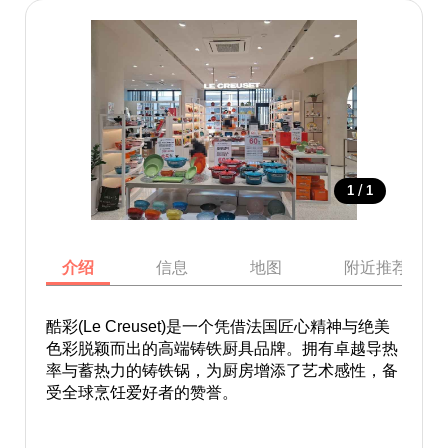
/
1
1
介绍
信息
地图
附近推荐景点
酷彩(Le Creuset)是一个凭借法国匠心精神与绝美
色彩脱颖而出的高端铸铁厨具品牌。拥有卓越导热
率与蓄热力的铸铁锅，为厨房增添了艺术感性，备
受全球烹饪爱好者的赞誉。