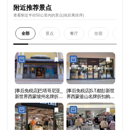
附近推荐景点
查看附近半径50公里內的景点(依距离排序)
全部
景点
餐厅
住宿
购物
[事后免税店]巴塔哥尼亚_
[事后免税店]S.T.都彭新世
坡州
新世界西蒙坡州名牌折扣
界西蒙釜山名牌折扣购物
后）
购物中心(파타고니아 신
中心坡州店(에스티듀퐁
世界文
세계사이먼프리미엄아울
신세계사이먼프리미엄아
(인조
렛 파주점)
울렛 파주점)
세계문