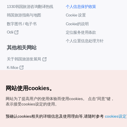
1330韩国旅游咨询翻译热线
个人信息保护政策
韩国旅游指南与地图
Cookie 设置
数字图书 / 电子书
Cookie的说明
Odii
定位服务使用条款
个人位置信息处理方针
其他相关网站
关于韩国旅游发展局
K-Mice
网站使用cookies。
网站为了提高用户的使用体验而使用cookies。
点击“同意"键，
表示接受cookies设定的使用。
Copyrights (c) 韩国旅游发展局版权所有
预确认cookies相关的详细信息及使用理由等,请随时参考
cookies设
如有相关疑问或建议，欢迎来信。
VISITKOREA官方邮箱