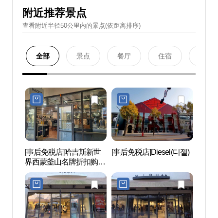
附近推荐景点
查看附近半径50公里內的景点(依距离排序)
全部
景点
餐厅
住宿
购物
[事后免税店]哈吉斯新世
[事后免税店]Diesel(디젤)
坡州
界西蒙釜山名牌折扣购物
后）
中心坡州店(헤지스 신세
世界文
계사이먼프리미엄아울렛
(인조
파주점)
세계문