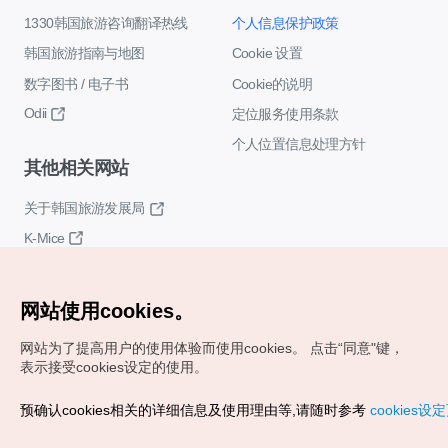
1330韩国旅游咨询翻译热线
个人信息保护政策
韩国旅游指南与地图
Cookie 设置
数字图书 / 电子书
Cookie的说明
Odii
定位服务使用条款
个人位置信息处理方针
其他相关网站
关于韩国旅游发展局
K-Mice
网站使用cookies。
网站为了提高用户的使用体验而使用cookies。
点击“同意"键，
表示接受cookies设定的使用。
Copyrights (c) 韩国旅游发展局版权所有
预确认cookies相关的详细信息及使用理由等,请随时参考
cookies设
如有相关疑问或建议，欢迎来信。
VISITKOREA官方邮箱