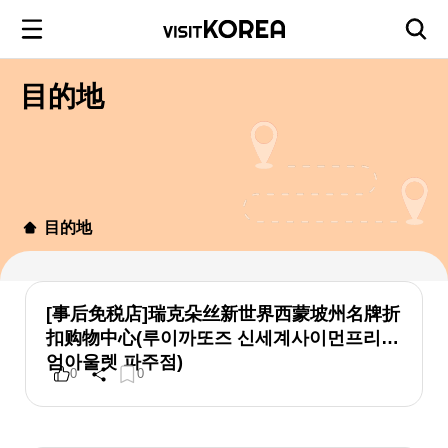
目的地
目的地
[事后免税店]瑞克朵丝新世界西蒙坡州名牌折
扣购物中心(루이까또즈 신세계사이먼프리미
엄아울렛 파주점)
0
0